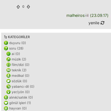
0
malheiros
(
23.09.17
)
yenile
KATEGORILER
duyuru (0)
soru (28)
ai (0)
müzik (2)
film/dizi (0)
teknik (2)
medikal (0)
sözlük (0)
yabancı dil (0)
yer/yön (0)
alınık/satılık (0)
gönül işleri (1)
hayvan (0)