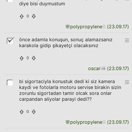
diye bisi duymustum
0
🌸
polypropylene
(
23.09.17
)
önce adamla konuşun, sonuç alamazsanız
karakola gidip şikayetçi olacaksınız
0
oscar
(
23.09.17
)
bi sigortaciyla konustuk dedi ki siz kamera
kaydi ve fotolarla motoru servise birakin sizin
zorunlu sigortadan tamir olcak sora onlar
carpandan aliyolar parayi dedi??
0
🌸
polypropylene
(
23.09.17
)