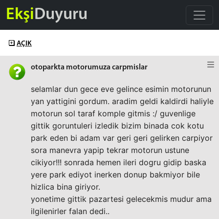
Ekşi
Duyuru
AÇIK
otoparkta motorumuza carpmislar
selamlar dun gece eve gelince esimin motorunun
yan yattigini gordum. aradim geldi kaldirdi haliyle
motorun sol taraf komple gitmis :/ guvenlige
gittik goruntuleri izledik bizim binada cok kotu
park eden bi adam var geri geri gelirken carpiyor
sora manevra yapip tekrar motorun ustune
cikiyor!!! sonrada hemen ileri dogru gidip baska
yere park ediyot inerken donup bakmiyor bile
hizlica bina giriyor.
yonetime gittik pazartesi gelecekmis mudur ama
ilgilenirler falan dedi..