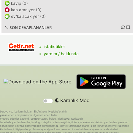
kayıp (0)
kan aranıyor (0)
ev/kalacak yer (0)
SON CEVAPLANANLAR
istatistikler
yardım / hakkında
Karanlık Mod
buraya yazılanların hakları Sir Anthony Hopkins'e aittir.
yazan eden compumaster, ilgilenen eden fader
modere edenler basond, compumaster, fraise, kibritsuyu, rakicandir
bu sitede yazılanların hiçbiri doğru değildir. site içeriği küçükler için sakıncalı olabilir. yazılardan yazarları
sorumludur. kaynak göstermeden alıntılanamaz. devlet tarafından atanmış bir kurumun internet üzerinde
kimin hangi bilgiye ulaşıp ulaşamayacağına karar vermesi insan haklarına aykırıdır. web siteleri