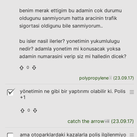
benim merak ettigim bu adamin cok durumu
oldugunu sanmiyorum hatta aracinin trafik
sigortasi oldigunu bile sanmiyorum..
bu isler nasil ilerler? yonetimin yukumlulugu
nedir? adamla yonetim mi konusacak yoksa
adamin numarasini verip siz mi halledin dicek?
0
polypropylene
(
23.09.17
)
yönetimin ne gibi bir yaptırımı olabilir ki. Polis
+1
0
catch the arrow
(
23.09.17
)
ama otoparklardaki kazalarla polis ilgilenmiyo