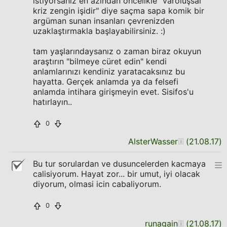
istiyorsanız en azından öncelikle "varoluşsal
kriz zengin işidir" diye saçma sapa komik bir
argüman sunan insanları çevrenizden
uzaklaştırmakla başlayabilirsiniz. :)
tam yaşlarındaysanız o zaman biraz okuyun
araştırın "bilmeye cüret edin" kendi
anlamlarınızı kendiniz yaratacaksınız bu
hayatta. Gerçek anlamda ya da felsefi
anlamda intihara girişmeyin evet. Sisifos'u
hatırlayın..
0
AlsterWasser
(
21.08.17
)
Bu tur sorulardan ve dusuncelerden kacmaya
calisiyorum. Hayat zor... bir umut, iyi olacak
diyorum, olmasi icin cabaliyorum.
0
runagain
(
21.08.17
)