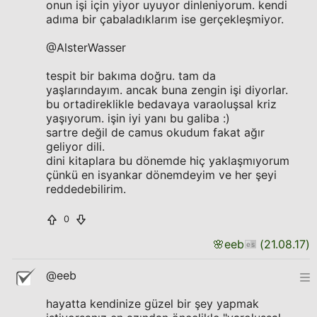
onun işi için yiyor uyuyor dinleniyorum. kendi
adıma bir çabaladıklarım ise gerçekleşmiyor.
@AlsterWasser
tespit bir bakıma doğru. tam da
yaşlarındayım. ancak buna zengin işi diyorlar.
bu ortadireklikle bedavaya varaoluşsal kriz
yaşıyorum. işin iyi yanı bu galiba :)
sartre değil de camus okudum fakat ağır
geliyor dili.
dini kitaplara bu dönemde hiç yaklaşmıyorum
çünkü en isyankar dönemdeyim ve her şeyi
reddedebilirim.
0
🌸
eeb
(
21.08.17
)
@eeb
hayatta kendinize güzel bir şey yapmak