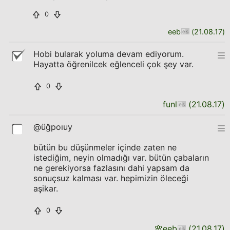
0
eeb
(
21.08.17
)
Hobi bularak yoluma devam ediyorum.
Hayatta öğrenilcek eğlenceli çok şey var.
0
funl
(
21.08.17
)
@üğpoıuy
bütün bu düşünmeler içinde zaten ne
istediğim, neyin olmadığı var. bütün çabaların
ne gerekiyorsa fazlasını dahi yapsam da
sonuçsuz kalması var. hepimizin öleceği
aşikar.
0
🌸
eeb
(
21.08.17
)