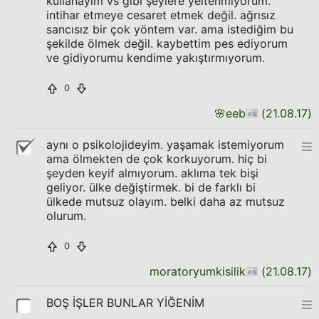
kullanayım vs gibi şeylere yeltenmiyorum.
intihar etmeye cesaret etmek değil. ağrısız
sancısız bir çok yöntem var. ama istediğim bu
şekilde ölmek değil. kaybettim pes ediyorum
ve gidiyorumu kendime yakıştırmıyorum.
0
🌸
eeb
(
21.08.17
)
aynı o psikolojideyim. yaşamak istemiyorum
ama ölmekten de çok korkuyorum. hiç bi
şeyden keyif almıyorum. aklıma tek bişi
geliyor. ülke değiştirmek. bi de farklı bi
ülkede mutsuz olayım. belki daha az mutsuz
olurum.
0
moratoryumkisilik
(
21.08.17
)
BOŞ İŞLER BUNLAR YİĞENİM