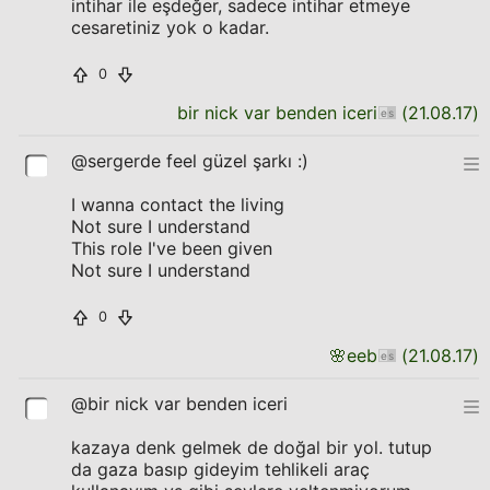
intihar ile eşdeğer, sadece intihar etmeye
cesaretiniz yok o kadar.
0
bir nick var benden iceri
(
21.08.17
)
@sergerde feel güzel şarkı :)
I wanna contact the living
Not sure I understand
This role I've been given
Not sure I understand
0
🌸
eeb
(
21.08.17
)
@bir nick var benden iceri
kazaya denk gelmek de doğal bir yol. tutup
da gaza basıp gideyim tehlikeli araç