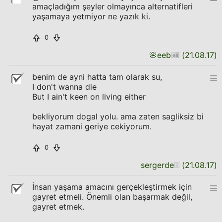
amaçladığım şeyler olmayınca alternatifleri
yaşamaya yetmiyor ne yazık ki.
0
🌸
eeb
(
21.08.17
)
benim de ayni hatta tam olarak su,
I don't wanna die
But I ain't keen on living either
bekliyorum dogal yolu. ama zaten sagliksiz bi
hayat zamani geriye cekiyorum.
0
sergerde
(
21.08.17
)
İnsan yaşama amacını gerçekleştirmek için
gayret etmeli. Önemli olan başarmak değil,
gayret etmek.