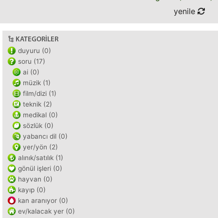
yenile
KATEGORILER
duyuru (0)
soru (17)
ai (0)
müzik (1)
film/dizi (1)
teknik (2)
medikal (0)
sözlük (0)
yabancı dil (0)
yer/yön (2)
alınık/satılık (1)
gönül işleri (0)
hayvan (0)
kayıp (0)
kan aranıyor (0)
ev/kalacak yer (0)