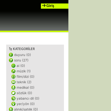
Giriş
KATEGORILER
duyuru (0)
soru (27)
ai (0)
müzik (1)
film/dizi (0)
teknik (2)
medikal (0)
sözlük (0)
yabancı dil (0)
yer/yön (0)
alınık/satılık (0)