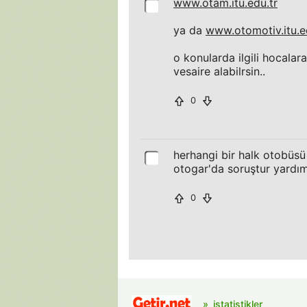
www.otam.itu.edu.tr
ya da
www.otomotiv.itu.e
o konularda ilgili hocalar
vesaire alabilrsin..
0
herhangi bir halk otobüsü 
otogar'da soruştur yardım
0
istatistikler