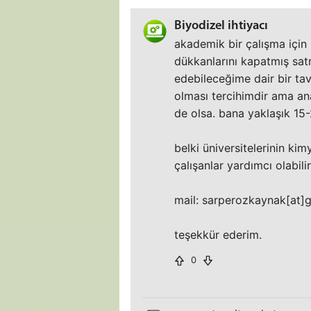
Biyodizel ihtiyacı
akademik bir çalışma için b
dükkanlarını kapatmış sat
edebileceğime dair bir tav
olması tercihimdir ama an
de olsa. bana yaklaşık 15-2
belki üniversitelerinin k
çalışanlar yardımcı olabilir
mail: sarperozkaynak[at]
teşekkür ederim.
0