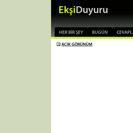
Ekşi
Duyuru
HER BIR ŞEY
BUGÜN
CEVAPL
AÇIK
GÖRÜNÜM