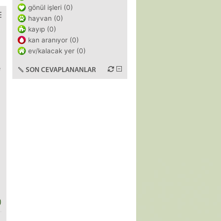
gönül işleri (0)
hayvan (0)
kayıp (0)
kan aranıyor (0)
ev/kalacak yer (0)
e
SON CEVAPLANANLAR
)