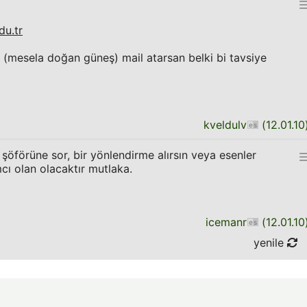
du.tr
a (mesela doğan güneş) mail atarsan belki bi tavsiye
kveldulv
(
12.01.10
şöförüne sor, bir yönlendirme alırsın veya esenler
cı olan olacaktır mutlaka.
icemanr
(
12.01.10
yenile