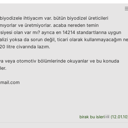
iyodizele ihtiyacım var. bütün biyodizel üreticileri
mıyorlar ve üretmiyorlar. acaba nereden temin
siyesi olan var mı? ayrıca en 14214 standartlarına uygun
alizi yoksa da sorun değil, ticari olarak kullanmayacağım n
0 litre civarında lazım.
imya veya otomotiv bölümlerinde okuyanlar ve bu konuda
ler.
gmail.com
birak bu isleri
(
12.01.10