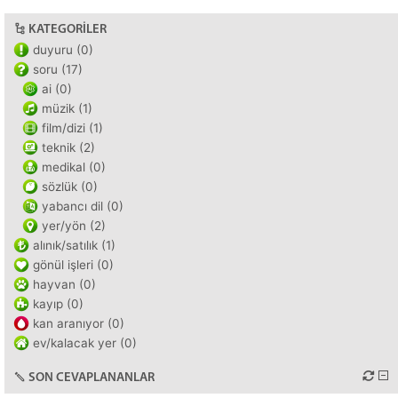
KATEGORILER
duyuru (0)
soru (17)
ai (0)
müzik (1)
film/dizi (1)
teknik (2)
medikal (0)
sözlük (0)
yabancı dil (0)
yer/yön (2)
alınık/satılık (1)
gönül işleri (0)
hayvan (0)
kayıp (0)
kan aranıyor (0)
ev/kalacak yer (0)
SON CEVAPLANANLAR