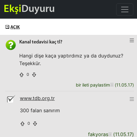
Ekşi
Duyuru
AÇIK
Kanal tedavisi kaç tl?
Hangi dişe kaça yaptırdınız ya da duydunuz?
Teşekkür.
0
bir ileti paylastim
(
11.05.17
)
www.tdb.org.tr
300 falan sanırım
0
fakyoras
(
11.05.17
)