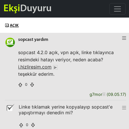
Ekşi
Duyuru
AÇIK
sopcast yardım
sopcast 4.2.0 açık, vpn açık, linke tıklayınca
resimdeki hatayı veriyor, neden acaba?
i.hizliresim.com
teşekkür ederim.
0
g7mor
(
09.05.17
)
Linke tıklamak yerine kopyalayıp sopcast'e
yapıştırmayı denedin mi?
0