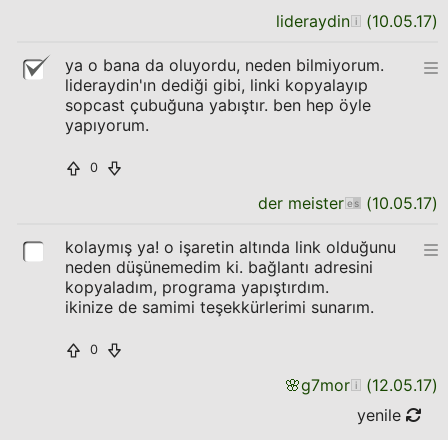
lideraydin
(
10.05.17
)
ya o bana da oluyordu, neden bilmiyorum.
lideraydin'ın dediği gibi, linki kopyalayıp
sopcast çubuğuna yabıştır. ben hep öyle
yapıyorum.
0
der meister
(
10.05.17
)
kolaymış ya! o işaretin altında link olduğunu
neden düşünemedim ki. bağlantı adresini
kopyaladım, programa yapıştırdım.
ikinize de samimi teşekkürlerimi sunarım.
0
🌸
g7mor
(
12.05.17
)
yenile