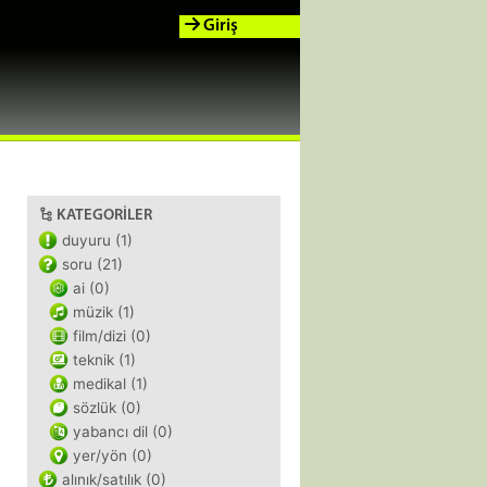
Giriş
KATEGORILER
duyuru (1)
soru (21)
ai (0)
müzik (1)
film/dizi (0)
teknik (1)
medikal (1)
sözlük (0)
yabancı dil (0)
yer/yön (0)
alınık/satılık (0)