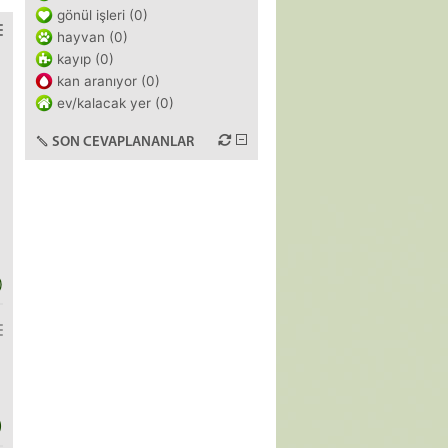
gönül işleri (0)
hayvan (0)
kayıp (0)
kan aranıyor (0)
ev/kalacak yer (0)
SON CEVAPLANANLAR
)
)