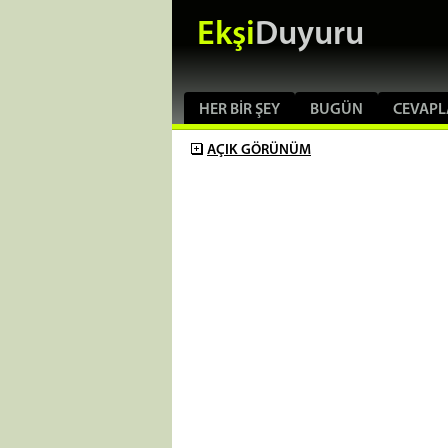
Ekşi
Duyuru
HER BIR ŞEY
BUGÜN
CEVAPL
AÇIK
GÖRÜNÜM