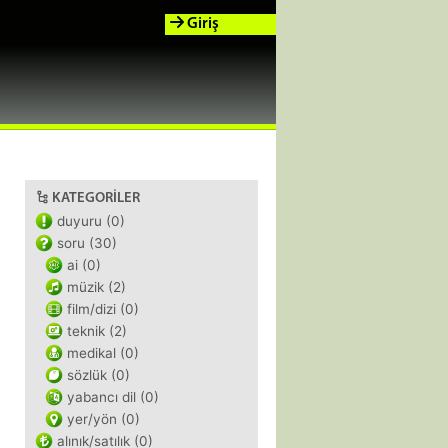
Giriş
KATEGORILER
duyuru (0)
soru (30)
ai (0)
müzik (2)
film/dizi (0)
teknik (2)
medikal (0)
sözlük (0)
yabancı dil (0)
yer/yön (0)
alınık/satılık (0)