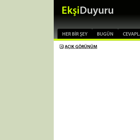
Ekşi
Duyuru
HER BIR ŞEY
BUGÜN
CEVAPL
AÇIK
GÖRÜNÜM