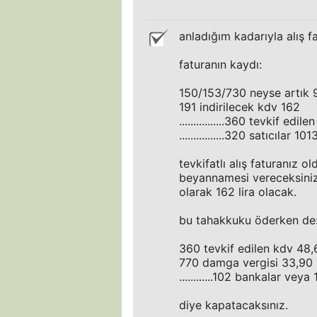
anladığım kadarıyla alış fa
faturanın kaydı:
150/153/730 neyse artık 
191 indirilecek kdv 162
................360 tevkif e
................320 satıcılar 10
tevkifatlı alış faturanız
beyannamesi vereceksini
olarak 162 lira olacak.
bu tahakkuku öderken de
360 tevkif edilen kdv 48,
770 damga vergisi 33,90
............102 bankalar ve
diye kapatacaksınız.