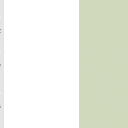
)
)
)