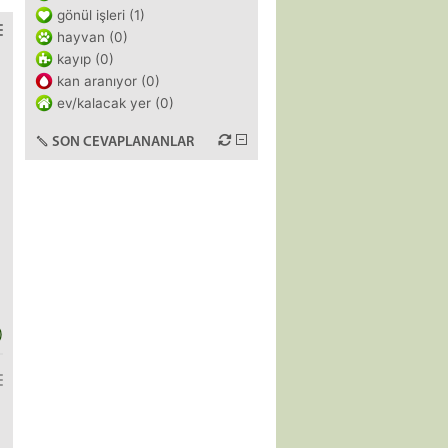
gönül işleri (1)
hayvan (0)
kayıp (0)
kan aranıyor (0)
ev/kalacak yer (0)
SON CEVAPLANANLAR
)