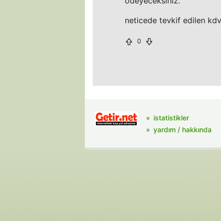
ödeyeceksiniz.
neticede tevkif edilen kd
0
istatistikler
yardım / hakkında