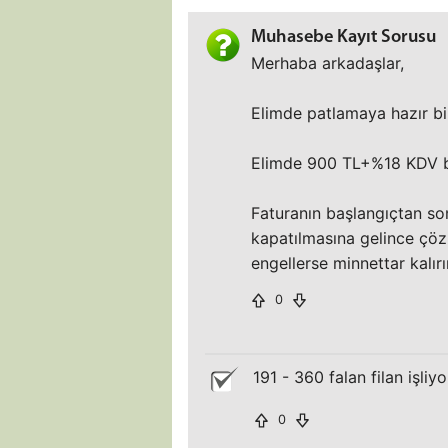
Muhasebe Kayıt Sorusu
Merhaba arkadaşlar,
Elimde patlamaya hazır b
Elimde 900 TL+%18 KDV bir
Faturanın başlangıçtan s
kapatılmasına gelince çö
engellerse minnettar kalır
0
191 - 360 falan filan işli
0