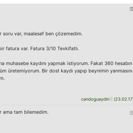
ir soru var, maalesef ben çözemedim.
 fatura var. Fatura 3/10 Tevkifatlı.
ona muhasebe kaydını yapmak istiyorum. Fakat 360 hesabın
züm üretemiyorum. Bir dost kaydı yapıp beynimin yanmasını
ım.
candoguaydin
(
23.02.17
yor ama tam bilemedim.