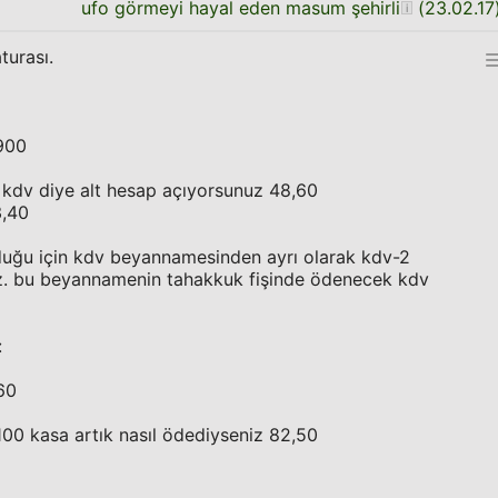
ufo görmeyi hayal eden masum şehirli
(
23.02.17
turası.
900
dilen kdv diye alt hesap açıyorsunuz 48,60
13,40
 olduğu için kdv beyannamesinden ayrı olarak kdv-2
z. bu beyannamenin tahakkuk fişinde ödenecek kdv
:
60
ya 100 kasa artık nasıl ödediyseniz 82,50