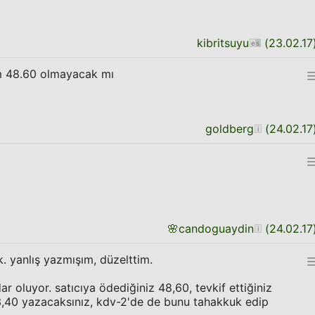
kibritsuyu
(
23.02.17
m 48.60 olmayacak mı
goldberg
(
24.02.17
🌸
candoguaydin
(
24.02.17
. yanlış yazmışım, düzelttim.
 oluyor. satıcıya ödediğiniz 48,60, tevkif ettiğiniz
3,40 yazacaksınız, kdv-2'de de bunu tahakkuk edip