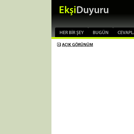
Ekşi
Duyuru
HER BIR ŞEY
BUGÜN
CEVAPL
AÇIK
GÖRÜNÜM