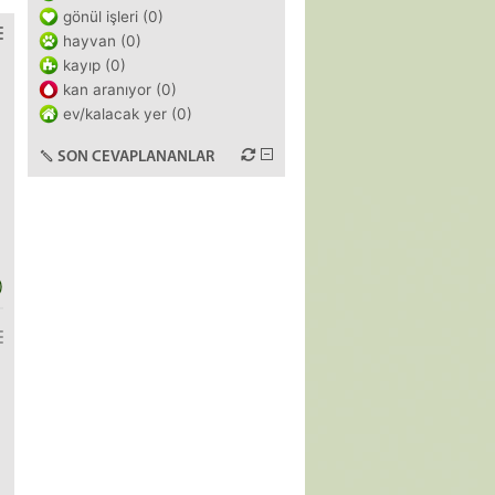
gönül işleri (0)
hayvan (0)
kayıp (0)
kan aranıyor (0)
ev/kalacak yer (0)
SON CEVAPLANANLAR
)