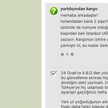
yurtdışından kargo
merhaba arkadaşlar!
hollandadan bana 2 şişe(1
üstünde de numune olduğun
başından beri İstanbul UK
yazıyor. Kargonun izmire 
çıkmıştır ki, bu kadar sü
0
24 Ocak'ta A.B.D.'den yol
bu güncelleme sonrası hiç
alındığını dahi yazmadı.
Türkiye'ye hiç ulaşmadı bil
siparişin geçtiğimiz hafta
Yeni yıl yoğunluğunun ark
fiyatı daha farklı ödeyip d