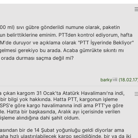
00 ml) sıvı gübre gönderildi numune olarak, paketin
 belirttiklerine eminim. PTTden kontrol ediyorum, hafta
İM'de duruyor ve açıklama olarak "PTT İşyerinde Bekliyor"
gelmesi gerekiyo bu arada. Acaba gümrükte sıkıntı mı
re orada durması saçma değil mi?
barky
(
18.02.17
a çıkan kargom 31 Ocak'ta Atatürk Havalimanı'na indi,
bir bilgi yok hakkında. Hatta PTT, kargonun işleme
 USPS'e göre kargo havalimanına indi ama PTT'ye göre
e. Hatta bir başkasında, Aralık ayı içerisinde verilen
 işleme alındığına dahi şahit oldum.
asından bir de 14 Şubat yoğunluğu geldi diyorlar ama
aha hızlı ulaştırılabilecek kargo seçildiğinde, bir ya da iki