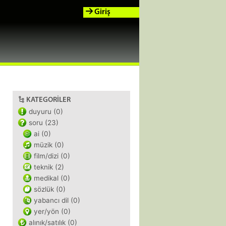
Giriş
KATEGORILER
duyuru (0)
soru (23)
ai (0)
müzik (0)
film/dizi (0)
teknik (2)
medikal (0)
sözlük (0)
yabancı dil (0)
yer/yön (0)
alınık/satılık (0)