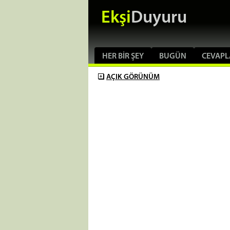
Ekşi
Duyuru
HER BIR ŞEY
BUGÜN
CEVAPL
AÇIK
GÖRÜNÜM