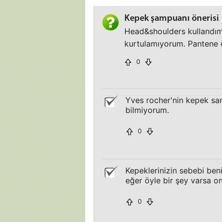
Kepek şampuanı önerisi
Head&shoulders kullandım
kurtulamıyorum. Pantene ön
0
Yves rocher'nin kepek sam
bilmiyorum.
0
Kepeklerinizin sebebi beni
eğer öyle bir şey varsa o
0