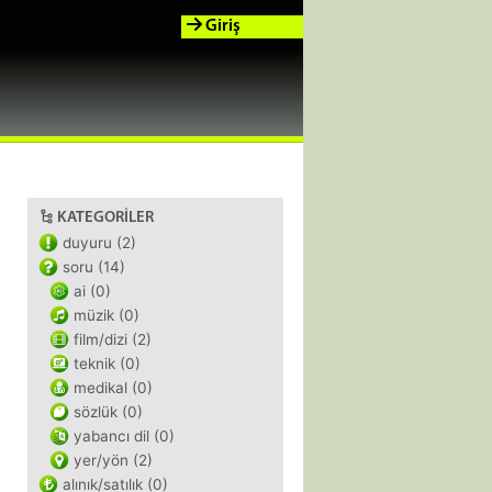
Giriş
KATEGORILER
duyuru (2)
soru (14)
ai (0)
müzik (0)
film/dizi (2)
teknik (0)
medikal (0)
sözlük (0)
yabancı dil (0)
yer/yön (2)
alınık/satılık (0)