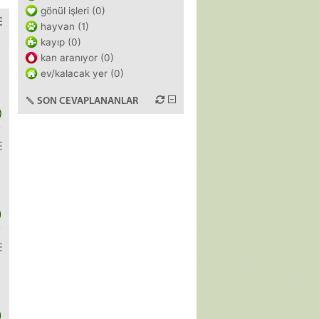
gönül işleri (0)
hayvan (1)
kayıp (0)
kan aranıyor (0)
ev/kalacak yer (0)
SON CEVAPLANANLAR
)
)
)