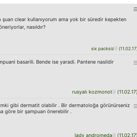
 şuan clear kullanıyorum ama yok bir süredir kepekten
eriyorlar, nasıldır?
six packsiz
(
11.02.17
puani basarili. Bende ise yaradi. Pantene nasildir
rusyalı kozmonot
(
11.02.17
mki gibi dermatit olabilir . Bir dermatoloğa görünürseniz
na göre bir şampuan önerebilir .
lady andromeda
(
11.02.17