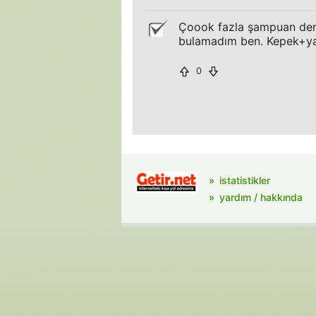
Çoook fazla şampuan dened
bulamadım ben. Kepek+ya
0
istatistikler
yardım / hakkında