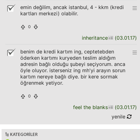
emin değilim, ancak istanbul, 4 - kkm (kredi
kartları merkezi) olabilir.
0
inheritance
(
03.01.17
)
benim de kredi kartım ing, ceptetebden
öderken kartımı kuryeden teslim aldığım
adresin bağlı olduğu şubeyi seçiyorum. anca
öyle oluyor. isterseniz ing mh'yi arayın sorun
kartım nereye bağlı diye. bir kere sormak
öğrenmek yetiyor.
0
feel the blanks
(
03.01.17
)
yenile
KATEGORILER