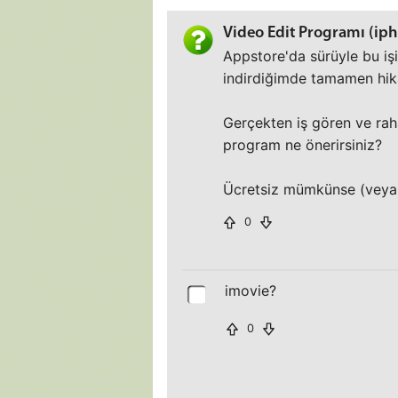
Video Edit Programı (iph
Appstore'da sürüyle bu işi
indirdiğimde tamamen hika
Gerçekten iş gören ve rah
program ne önerirsiniz?
Ücretsiz mümkünse (veya s
0
imovie?
0