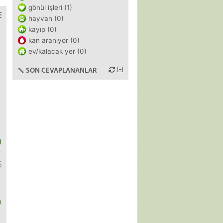
gönül işleri (1)
hayvan (0)
kayıp (0)
kan aranıyor (0)
ev/kalacak yer (0)
SON CEVAPLANANLAR
)
)