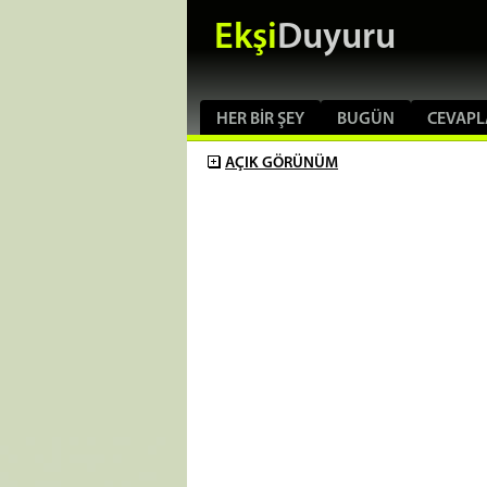
Ekşi
Duyuru
HER BIR ŞEY
BUGÜN
CEVAPL
AÇIK
GÖRÜNÜM