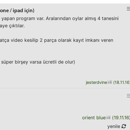
one / ipad için)
 yapan program var. Aralarından oylar almış 4 tanesini
ye çıktılar.
atça video kesilip 2 parça olarak kayıt imkanı veren
üper birşey varsa ücretli de olur)
jesterdvine
(
18.11.16
orient blue
(
19.11.16
yenile