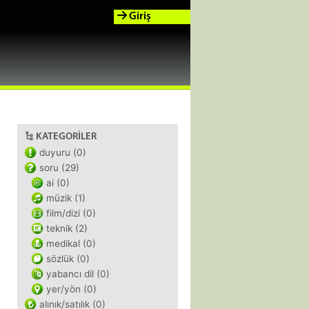
Giriş
KATEGORILER
duyuru (0)
soru (29)
ai (0)
müzik (1)
film/dizi (0)
teknik (2)
medikal (0)
sözlük (0)
yabancı dil (0)
yer/yön (0)
alınık/satılık (0)