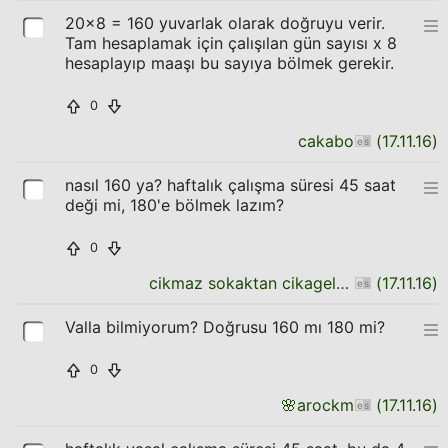
20x8 = 160 yuvarlak olarak doğruyu verir.
Tam hesaplamak için çalışılan gün sayısı x 8
hesaplayıp maaşı bu sayıya bölmek gerekir.
0
cakabo
(
17.11.16
)
nasıl 160 ya? haftalık çalışma süresi 45 saat
deği mi, 180'e bölmek lazım?
0
cikmaz sokaktan cikagelen cocuk
(
17.11.16
)
Valla bilmiyorum? Doğrusu 160 mı 180 mi?
0
🌸
arockm
(
17.11.16
)