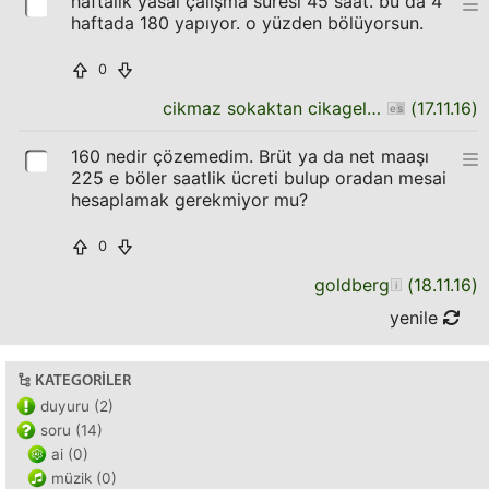
haftalık yasal çalışma süresi 45 saat. bu da 4
haftada 180 yapıyor. o yüzden bölüyorsun.
0
cikmaz sokaktan cikagelen cocuk
(
17.11.16
)
160 nedir çözemedim. Brüt ya da net maaşı
225 e böler saatlik ücreti bulup oradan mesai
hesaplamak gerekmiyor mu?
0
goldberg
(
18.11.16
)
yenile
KATEGORILER
duyuru (2)
soru (14)
ai (0)
müzik (0)