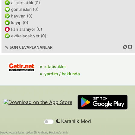
alınık/satılık (0)
gönül işleri (0)
hayvan (0)
kayıp (0)
kan aranıyor (0)
ev/kalacak yer (0)
SON CEVAPLANANLAR
istatistikler
yardım / hakkında
Karanlık Mod
buraya yazılanların hakları Sir Anthony Hopkins'e aittir.