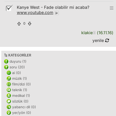
Kanye West - Fade olabilir mi acaba?
www.youtube.com
0
klakie
(
16.11.16
)
yenile
KATEGORILER
duyuru (1)
soru (20)
ai (0)
müzik (1)
film/dizi (0)
teknik (1)
medikal (1)
sözlük (0)
yabancı dil (0)
yer/yön (0)