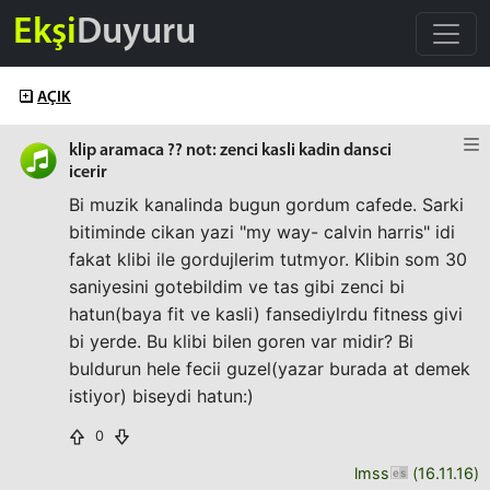
Ekşi
Duyuru
AÇIK
klip aramaca ?? not: zenci kasli kadin dansci
icerir
Bi muzik kanalinda bugun gordum cafede. Sarki
bitiminde cikan yazi "my way- calvin harris" idi
fakat klibi ile gordujlerim tutmyor. Klibin som 30
saniyesini gotebildim ve tas gibi zenci bi
hatun(baya fit ve kasli) fansediylrdu fitness givi
bi yerde. Bu klibi bilen goren var midir? Bi
buldurun hele fecii guzel(yazar burada at demek
istiyor) biseydi hatun:)
0
lmss
(
16.11.16
)