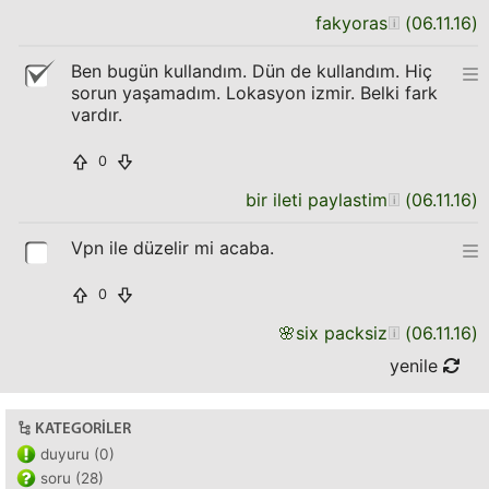
fakyoras
(
06.11.16
)
Ben bugün kullandım. Dün de kullandım. Hiç
sorun yaşamadım. Lokasyon izmir. Belki fark
vardır.
0
bir ileti paylastim
(
06.11.16
)
Vpn ile düzelir mi acaba.
0
🌸
six packsiz
(
06.11.16
)
yenile
KATEGORILER
duyuru (0)
soru (28)