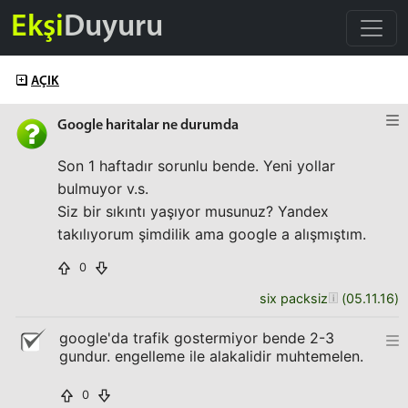
Ekşi
Duyuru
AÇIK
Google haritalar ne durumda
Son 1 haftadır sorunlu bende. Yeni yollar
bulmuyor v.s.
Siz bir sıkıntı yaşıyor musunuz? Yandex
takılıyorum şimdilik ama google a alışmıştım.
0
six packsiz
(
05.11.16
)
google'da trafik gostermiyor bende 2-3
gundur. engelleme ile alakalidir muhtemelen.
0