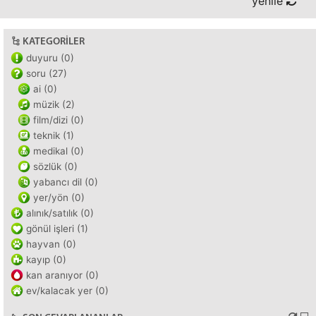
yenile
KATEGORILER
duyuru (0)
soru (27)
ai (0)
müzik (2)
film/dizi (0)
teknik (1)
medikal (0)
sözlük (0)
yabancı dil (0)
yer/yön (0)
alınık/satılık (0)
gönül işleri (1)
hayvan (0)
kayıp (0)
kan aranıyor (0)
ev/kalacak yer (0)