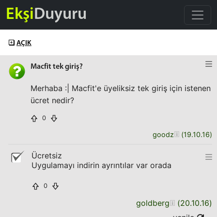
Ekşi
Duyuru
AÇIK
Macfit tek giriş?
Merhaba :| Macfit'e üyeliksiz tek giriş için istenen
ücret nedir?
0
goodz
(
19.10.16
)
Ücretsiz
Uygulamayı indirin ayrıntılar var orada
0
goldberg
(
20.10.16
)