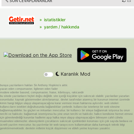
SON CEVAPLANANLAR
istatistikler
yardım / hakkında
Karanlık Mod
buraya yazılanların hakları Sir Anthony Hopkins'e aittir.
yazan eden compumaster, ilgilenen eden fader
modere edenler basond, compumaster, fraise, kibritsuyu, rakicandir
bu sitede yazılanların hiçbiri doğru değildir. site içeriği küçükler için sakıncalı olabilir. yazılardan yazarları
sorumludur. kaynak göstermeden alıntılanamaz. devlet tarafından atanmış bir kurumun internet üzerinde
kimin hangi bilgiye ulaşıp ulaşamayacağına karar vermesi insan haklarına aykırıdır. web siteleri
kullanıcıların istekleri doğrultusunda bağlandıkları yerlerdir. kullanıcılar isterlerse bir web sitesine
bağlanmayabilirler. bu güçleri ve imkanları mevcuttur. bir kullanıcı bir siteye bağlanmak istiyorsa bu onun
tercihi ve hakkıdır. bağlanmak istemiyorsa bu yine onun tercihi ve hakkıdır. halkın kendisine hizmet etmesi
için görevlendirdiği kurumlar hadlerini aşıp halka neye ulaşıp ulaşmayacağını bilmeyen cahil cühela
muamelesi edemezler. ebeveynlerin çocuklarını sakıncalı içeriklerden koruması için çok sayıda bedava ve
ücretli yazılım mevcuttur. bu yazılımlar bir web tarayıcısını kullanmaktan daha karmaşık teknik bilgi
gerektirmemektedir. devletin milletini küçük düşürmesi ve ebleh yerine koyması yasaktır.