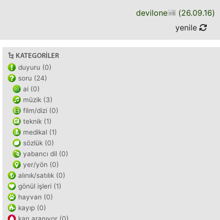
devilone
(
26.09.16
)
yenile
KATEGORILER
duyuru (0)
soru (24)
ai (0)
müzik (3)
film/dizi (0)
teknik (1)
medikal (1)
sözlük (0)
yabancı dil (0)
yer/yön (0)
alınık/satılık (0)
gönül işleri (1)
hayvan (0)
kayıp (0)
kan aranıyor (0)