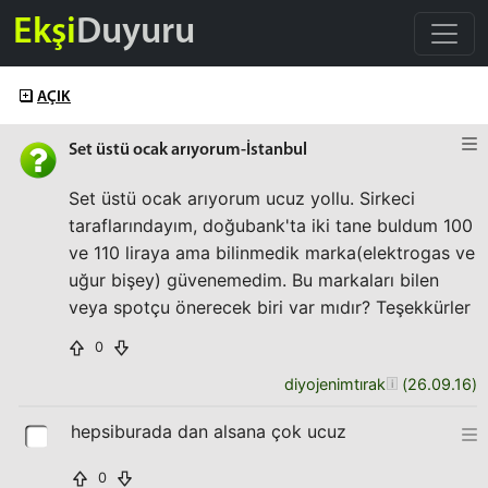
Ekşi
Duyuru
AÇIK
Set üstü ocak arıyorum-İstanbul
Set üstü ocak arıyorum ucuz yollu. Sirkeci
taraflarındayım, doğubank'ta iki tane buldum 100
ve 110 liraya ama bilinmedik marka(elektrogas ve
uğur bişey) güvenemedim. Bu markaları bilen
veya spotçu önerecek biri var mıdır? Teşekkürler
0
diyojenimtırak
(
26.09.16
)
hepsiburada dan alsana çok ucuz
0