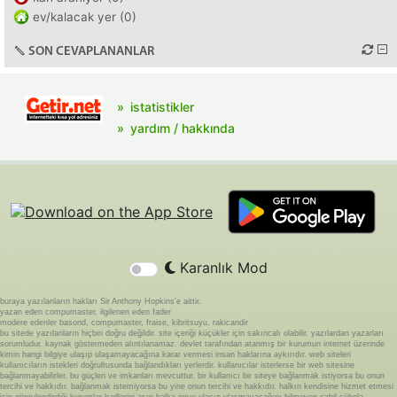
ev/kalacak yer (0)
SON CEVAPLANANLAR
istatistikler
yardım / hakkında
Karanlık Mod
buraya yazılanların hakları Sir Anthony Hopkins'e aittir.
yazan eden compumaster, ilgilenen eden fader
modere edenler basond, compumaster, fraise, kibritsuyu, rakicandir
bu sitede yazılanların hiçbiri doğru değildir. site içeriği küçükler için sakıncalı olabilir. yazılardan yazarları
sorumludur. kaynak göstermeden alıntılanamaz. devlet tarafından atanmış bir kurumun internet üzerinde
kimin hangi bilgiye ulaşıp ulaşamayacağına karar vermesi insan haklarına aykırıdır. web siteleri
kullanıcıların istekleri doğrultusunda bağlandıkları yerlerdir. kullanıcılar isterlerse bir web sitesine
bağlanmayabilirler. bu güçleri ve imkanları mevcuttur. bir kullanıcı bir siteye bağlanmak istiyorsa bu onun
tercihi ve hakkıdır. bağlanmak istemiyorsa bu yine onun tercihi ve hakkıdır. halkın kendisine hizmet etmesi