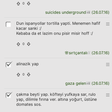
0
suicides underground
(
26.07.16
)
Dun ispanyollar tortilla yapti. Menemen hafif
kacar sanki :/
Kebaba da et lazim onu pisir misir hoff :/
0
🌸
sırtçantalı
(
26.07.16
)
alinazik yap
0
gaza gelen
(
26.07.16
)
çakma beyti yap. köfteyi yufkaya sar, rulo
yap, dilimle fırına ver. altına yoğurt, üstüne
domates sos.