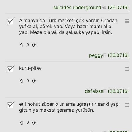
suicides underground
(
26.07.16
)
Almanya'da Türk marketi çok vardır. Oradan
yufka al, börek yap. Veya hazır mantı alıp
yap. Meze olarak da şakşuka yapabilirsin.
0
peggy
(
26.07.16
)
kuru-pilav.
0
dafaisss
(
26.07.16
)
etli nohut süper olur ama uğraştırır sanki.yap
gitsin ya maksat şanımız yürüsün.
0