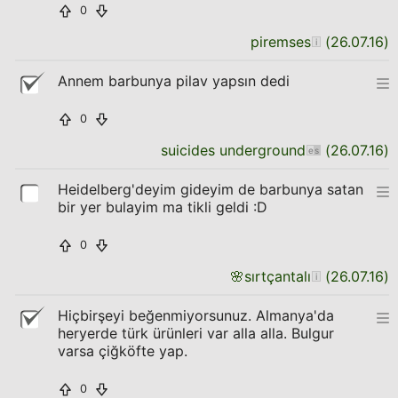
0
piremses
(
26.07.16
)
Annem barbunya pilav yapsın dedi
0
suicides underground
(
26.07.16
)
Heidelberg'deyim gideyim de barbunya satan
bir yer bulayim ma tikli geldi :D
0
🌸
sırtçantalı
(
26.07.16
)
Hiçbirşeyi beğenmiyorsunuz. Almanya'da
heryerde türk ürünleri var alla alla. Bulgur
varsa çiğköfte yap.
0