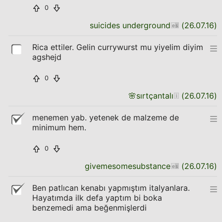
0
suicides underground
(
26.07.16
)
Rica ettiler. Gelin currywurst mu yiyelim diyim
agshejd
0
🌸
sırtçantalı
(
26.07.16
)
menemen yab. yetenek de malzeme de
minimum hem.
0
givemesomesubstance
(
26.07.16
)
Ben patlıcan kenabı yapmıştım italyanlara.
Hayatımda ilk defa yaptım bi boka
benzemedi ama beğenmişlerdi