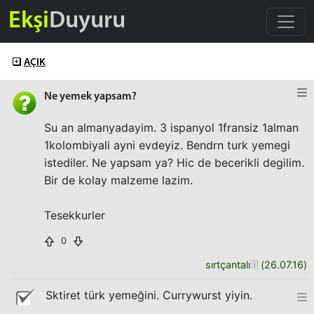
Ekşi
Duyuru
AÇIK
Ne yemek yapsam?
Su an almanyadayim. 3 ispanyol 1fransiz 1alman
1kolombiyali ayni evdeyiz. Bendrn turk yemegi
istediler. Ne yapsam ya? Hic de becerikli degilim.
Bir de kolay malzeme lazim.
Tesekkurler
0
sırtçantalı
(
26.07.16
)
Sktiret türk yemeğini. Currywurst yiyin.