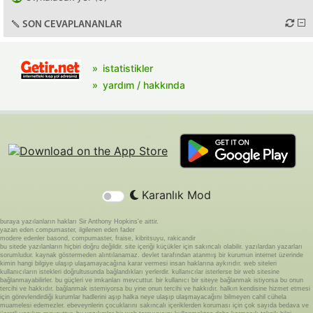
SON CEVAPLANANLAR
istatistikler
yardım / hakkında
Karanlık Mod
buraya yazılanların hakları Sir Anthony Hopkins'e aittir.
yazan eden compumaster, ilgilenen eden fader
modere edenler basond, compumaster, fraise, kibritsuyu, rakicandir
bu sitede yazılanların hiçbiri doğru değildir. site içeriği küçükler için sakıncalı olabilir. yazılardan yazarları
sorumludur. kaynak göstermeden alıntılanamaz. devlet tarafından atanmış bir kurumun internet üzerinde
kimin hangi bilgiye ulaşıp ulaşamayacağına karar vermesi insan haklarına aykırıdır. web siteleri
kullanıcıların istekleri doğrultusunda bağlandıkları yerlerdir. kullanıcılar isterlerse bir web sitesine
bağlanmayabilirler. bu güçleri ve imkanları mevcuttur. bir kullanıcı bir siteye bağlanmak istiyorsa bu onun
tercihi ve hakkıdır. bağlanmak istemiyorsa bu yine onun tercihi ve hakkıdır. halkın kendisine hizmet etmesi
için görevlendirdiği kurumlar hadlerini aşıp halka neye ulaşıp ulaşmayacağını bilmeyen cahil cühela
muamelesi edemezler. ebeveynlerin çocuklarını sakıncalı içeriklerden koruması için çok sayıda bedava ve