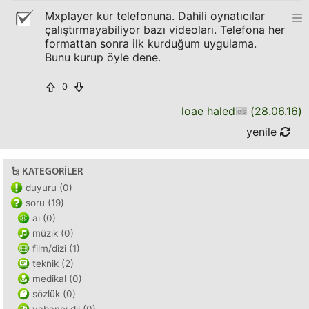
Mxplayer kur telefonuna. Dahili oynatıcılar
çalıştırmayabiliyor bazı videoları. Telefona her
formattan sonra ilk kurduğum uygulama.
Bunu kurup öyle dene.
0
loae haled
(
28.06.16
)
yenile
KATEGORILER
duyuru (0)
soru (19)
ai (0)
müzik (0)
film/dizi (1)
teknik (2)
medikal (0)
sözlük (0)