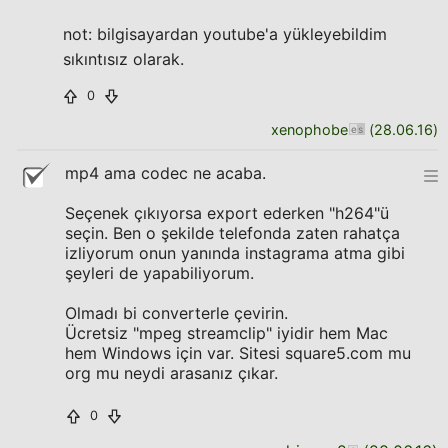
not: bilgisayardan youtube'a yükleyebildim
sıkıntısız olarak.
0
xenophobe
(
28.06.16
)
mp4 ama codec ne acaba.
Seçenek çıkıyorsa export ederken "h264"ü
seçin. Ben o şekilde telefonda zaten rahatça
izliyorum onun yanında instagrama atma gibi
şeyleri de yapabiliyorum.
Olmadı bi converterle çevirin.
Ücretsiz "mpeg streamclip" iyidir hem Mac
hem Windows için var. Sitesi square5.com mu
org mu neydi arasanız çıkar.
0