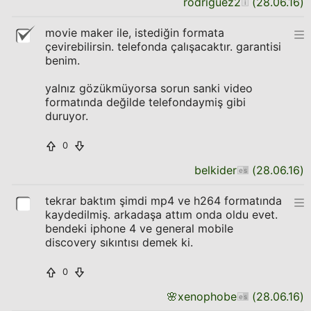
rodriguez2
(
28.06.16
)
movie maker ile, istediğin formata
çevirebilirsin. telefonda çalışacaktır. garantisi
benim.
yalnız gözükmüyorsa sorun sanki video
formatında değilde telefondaymiş gibi
duruyor.
0
belkider
(
28.06.16
)
tekrar baktım şimdi mp4 ve h264 formatında
kaydedilmiş. arkadaşa attım onda oldu evet.
bendeki iphone 4 ve general mobile
discovery sıkıntısı demek ki.
0
🌸
xenophobe
(
28.06.16
)