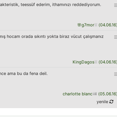
kteristik, teessüf ederim, ithamınızı reddediyorum.
🌸
g7mor
(
04.06.16
ış hocam orada sıkıntı yokta biraz vücut çalışmanız
KingDagos
(
04.06.16
nce ama bu da fena deil.
charlotte blanc
(
05.06.16
yenile