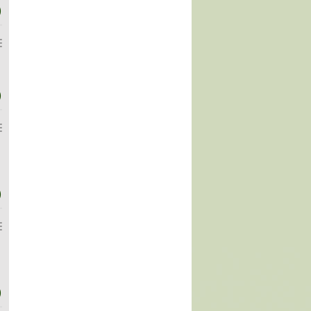
)
)
)
)