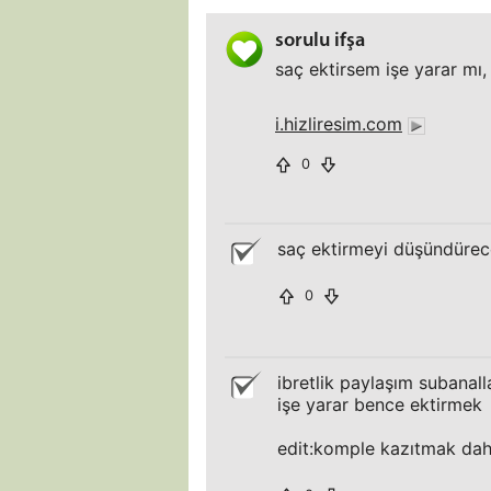
sorulu ifşa
saç ektirsem işe yarar mı
i.hizliresim.com
0
saç ektirmeyi düşündürece
0
ibretlik paylaşım subanall
işe yarar bence ektirmek
edit:komple kazıtmak daha