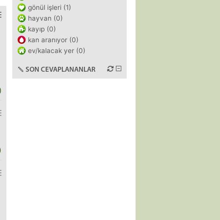
gönül işleri (1)
hayvan (0)
kayıp (0)
kan aranıyor (0)
ev/kalacak yer (0)
SON CEVAPLANANLAR
)
)