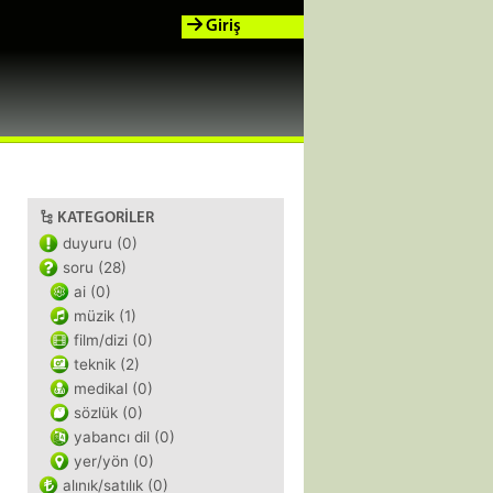
Giriş
KATEGORILER
duyuru (0)
soru (28)
ai (0)
müzik (1)
film/dizi (0)
teknik (2)
medikal (0)
sözlük (0)
yabancı dil (0)
yer/yön (0)
alınık/satılık (0)