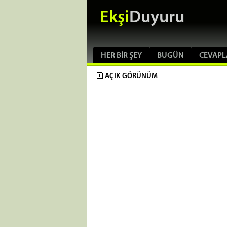
Ekşi
Duyuru
HER BIR ŞEY
BUGÜN
CEVAPL
AÇIK
GÖRÜNÜM