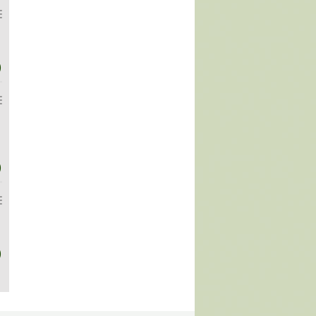
)
)
)