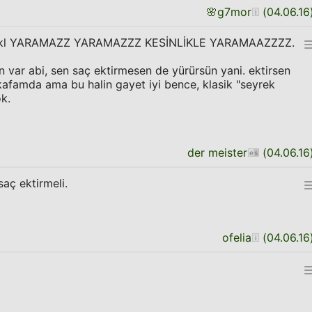
🌸
g7mor
(
04.06.16
jakl YARAMAZZ YARAMAZZZ KESİNLİKLE YARAMAAZZZZ.
in var abi, sen saç ektirmesen de yürürsün yani. ektirsen
kafamda ama bu halin gayet iyi bence, klasik "seyrek
k.
der meister
(
04.06.16
aç ektirmeli.
ofelia
(
04.06.16