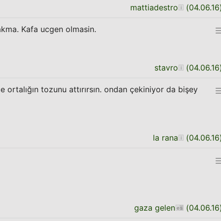
mattiadestro
(
04.06.16
akma. Kafa ucgen olmasin.
stavro
(
04.06.16
ce ortalığın tozunu attırırsın. ondan çekiniyor da bişey
la rana
(
04.06.16
gaza gelen
(
04.06.16