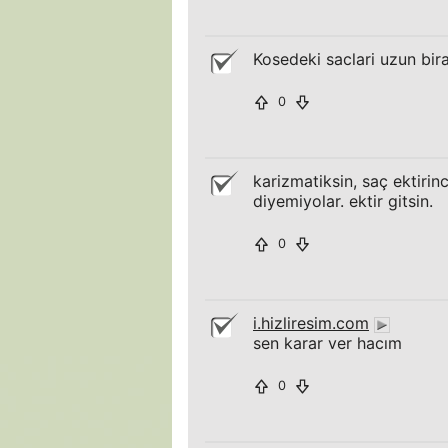
Kosedeki saclari uzun bir
0
karizmatiksin, saç ektirin
diyemiyolar. ektir gitsin.
0
i.hizliresim.com
sen karar ver hacım
0