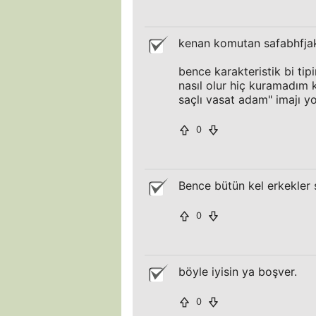
kenan komutan safabhf
bence karakteristik bi tip
nasıl olur hiç kuramadım 
saçlı vasat adam" imajı yo
0
Bence bütün kel erkekler s
0
böyle iyisin ya boşver.
0