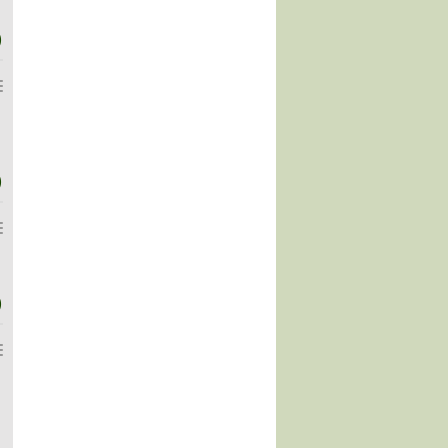
)
)
)