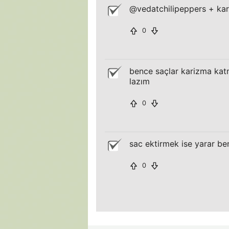
@vedatchilipeppers + kara
0
bence saçlar karizma katm
lazım
0
sac ektirmek ise yarar be
0