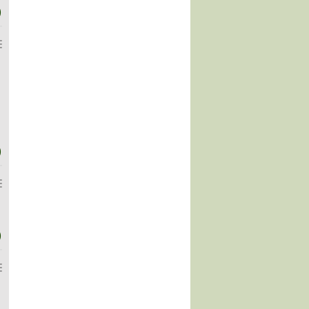
)
)
)