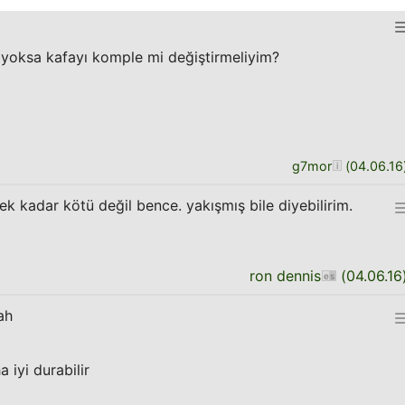
, yoksa kafayı komple mi değiştirmeliyim?
g7mor
(
04.06.16
k kadar kötü değil bence. yakışmış bile diyebilirim.
ron dennis
(
04.06.16
ah
 iyi durabilir