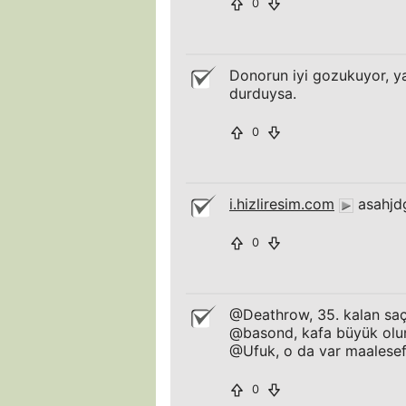
0
Donorun iyi gozukuyor, y
durduysa.
0
i.hizliresim.com
asahjd
0
@Deathrow, 35. kalan saç
@basond, kafa büyük olu
@Ufuk, o da var maalesef 
0