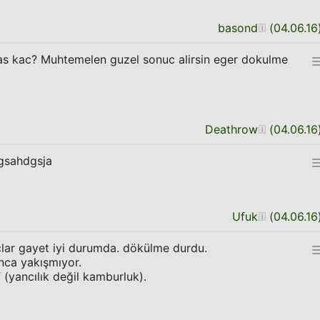
basond
(
04.06.16
as kac? Muhtemelen guzel sonuc alirsin eger dokulme
Deathrow
(
04.06.16
gsahdgsja
Ufuk
(
04.06.16
lar gayet iyi durumda. dökülme durdu.
nca yakışmıyor.
(yancılık değil kamburluk).