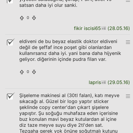
satsan daha iyi olur sanki.
0
fikir iscisi65
(
28.05.16
)
eldiveni de bu beyaz elastik doktor eldiveni
değil de şeffaf ince poşet gibi olanlardan
kullanırsanız daha iyi. yani bana daha hijyenik
geliyor. diğerinin içinde pudra filan var.
0
lapris
(
29.05.16
)
Şişeleme makinesi al (30tl falan), katı meyve
sıkacağı al. Güzel bir logo yaptır sticker
şeklinde copy center'dan çıkart şişelere
yapıştır. Şu soğuğu muhafaza eden içerisine
buz konulan mavi beyaz kutulardan al içine
diz taze meyve suyu diye 2tl'den sat.
Tezgaha gerek yok önüne soğutmalı kutunu