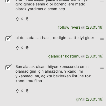
girdiğimde senin gibi öğrencilere maddi
olarak yardımcı olacam hep
0
follow rivers
(
28.05.16
)
bi de soda sat hacı:) dedigin saatte iyi gider
0
galandar kostumu
(
28.05.16
)
Ben alacak olsam hijyen konusunda emin
olamadığım için almazdım. Yıkandı mı
yıkanmadı mı, açıkta beklerken üstüne toz
kondu mu filan.
0
grv
(
28.05.16
)