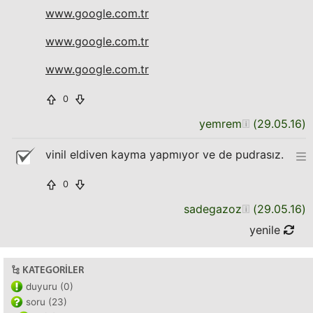
www.google.com.tr
www.google.com.tr
www.google.com.tr
0
yemrem
(
29.05.16
)
vinil eldiven kayma yapmıyor ve de pudrasız.
0
sadegazoz
(
29.05.16
)
yenile
KATEGORILER
duyuru (0)
soru (23)