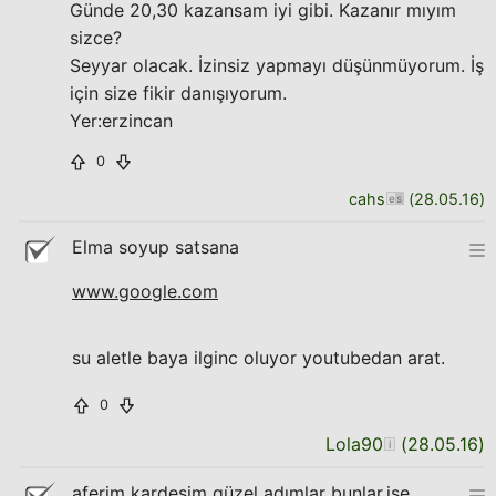
Günde 20,30 kazansam iyi gibi. Kazanır mıyım
sizce?
Seyyar olacak. İzinsiz yapmayı düşünmüyorum. İş
için size fikir danışıyorum.
Yer:erzincan
0
cahs
(
28.05.16
)
Elma soyup satsana
www.google.com
su aletle baya ilginc oluyor youtubedan arat.
0
Lola90
(
28.05.16
)
aferim kardeşim güzel adımlar bunlar.işe