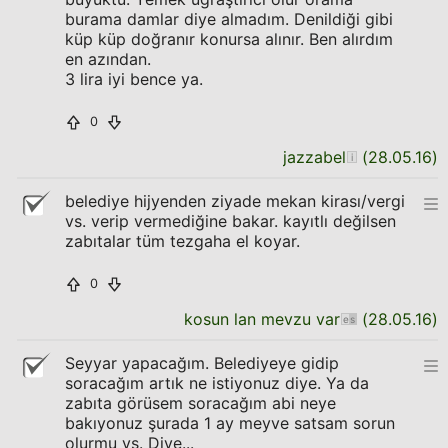
burama damlar diye almadım. Denildiği gibi
küp küp doğranır konursa alınır. Ben alırdım
en azından.
3 lira iyi bence ya.
0
jazzabel
(
28.05.16
)
belediye hijyenden ziyade mekan kirası/vergi
vs. verip vermediğine bakar. kayıtlı değilsen
zabıtalar tüm tezgaha el koyar.
0
kosun lan mevzu var
(
28.05.16
)
Seyyar yapacağım. Belediyeye gidip
soracağım artık ne istiyonuz diye. Ya da
zabıta görüsem soracağım abi neye
bakıyonuz şurada 1 ay meyve satsam sorun
olurmu vs. Diye...