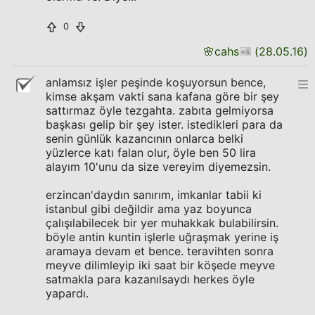
0
🌸
cahs
(
28.05.16
)
anlamsız işler peşinde koşuyorsun bence,
kimse akşam vakti sana kafana göre bir şey
sattırmaz öyle tezgahta. zabıta gelmiyorsa
başkası gelip bir şey ister. istedikleri para da
senin günlük kazancının onlarca belki
yüzlerce katı falan olur, öyle ben 50 lira
alayım 10'unu da size vereyim diyemezsin.
erzincan'daydın sanırım, imkanlar tabii ki
istanbul gibi değildir ama yaz boyunca
çalışılabilecek bir yer muhakkak bulabilirsin.
böyle antin kuntin işlerle uğraşmak yerine iş
aramaya devam et bence. teravihten sonra
meyve dilimleyip iki saat bir köşede meyve
satmakla para kazanılsaydı herkes öyle
yapardı.