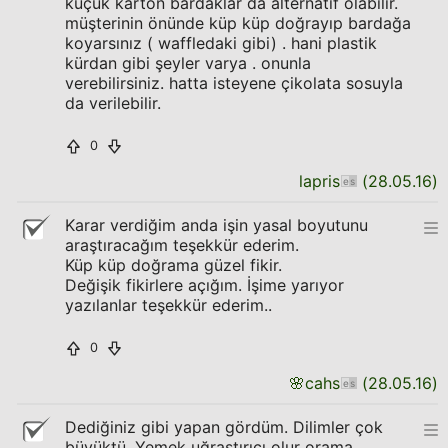
küçük karton bardaklar da alternatif olabilir.
müşterinin önünde küp küp doğrayıp bardağa
koyarsınız ( waffledaki gibi) . hani plastik
kürdan gibi şeyler varya . onunla
verebilirsiniz. hatta isteyene çikolata sosuyla
da verilebilir.
0
lapris
(
28.05.16
)
Karar verdiğim anda işin yasal boyutunu
araştıracağım teşekkür ederim.
Küp küp doğrama güzel fikir.
Değişik fikirlere açığım. İşime yarıyor
yazılanlar teşekkür ederim..
0
🌸
cahs
(
28.05.16
)
Dediğiniz gibi yapan gördüm. Dilimler çok
büyüktü. Yemek uğraştırıcı olur orama