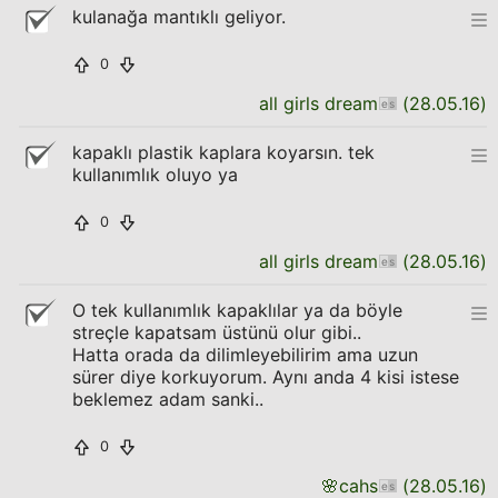
kulanağa mantıklı geliyor.
0
all girls dream
(
28.05.16
)
kapaklı plastik kaplara koyarsın. tek
kullanımlık oluyo ya
0
all girls dream
(
28.05.16
)
O tek kullanımlık kapaklılar ya da böyle
streçle kapatsam üstünü olur gibi..
Hatta orada da dilimleyebilirim ama uzun
sürer diye korkuyorum. Aynı anda 4 kisi istese
beklemez adam sanki..
0
🌸
cahs
(
28.05.16
)