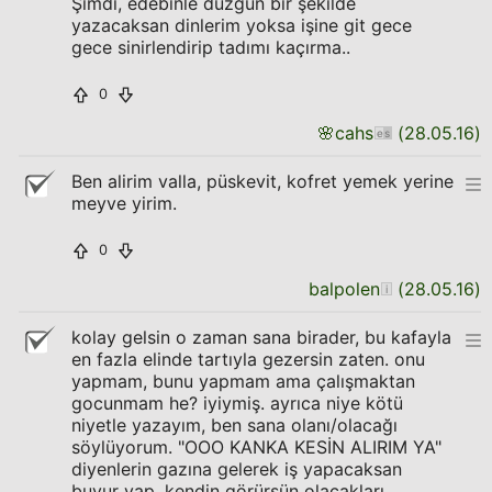
Şimdi, edebinle düzgün bir şekilde
yazacaksan dinlerim yoksa işine git gece
gece sinirlendirip tadımı kaçırma..
0
🌸
cahs
(
28.05.16
)
Ben alirim valla, püskevit, kofret yemek yerine
meyve yirim.
0
balpolen
(
28.05.16
)
kolay gelsin o zaman sana birader, bu kafayla
en fazla elinde tartıyla gezersin zaten. onu
yapmam, bunu yapmam ama çalışmaktan
gocunmam he? iyiymiş. ayrıca niye kötü
niyetle yazayım, ben sana olanı/olacağı
söylüyorum. "OOO KANKA KESİN ALIRIM YA"
diyenlerin gazına gelerek iş yapacaksan
buyur yap, kendin görürsün olacakları.