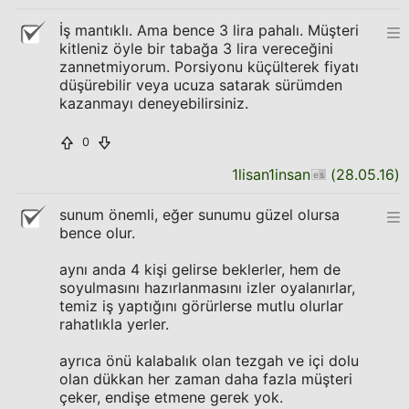
İş mantıklı. Ama bence 3 lira pahalı. Müşteri
kitleniz öyle bir tabağa 3 lira vereceğini
zannetmiyorum. Porsiyonu küçülterek fiyatı
düşürebilir veya ucuza satarak sürümden
kazanmayı deneyebilirsiniz.
0
1lisan1insan
(
28.05.16
)
sunum önemli, eğer sunumu güzel olursa
bence olur.
aynı anda 4 kişi gelirse beklerler, hem de
soyulmasını hazırlanmasını izler oyalanırlar,
temiz iş yaptığını görürlerse mutlu olurlar
rahatlıkla yerler.
ayrıca önü kalabalık olan tezgah ve içi dolu
olan dükkan her zaman daha fazla müşteri
çeker, endişe etmene gerek yok.