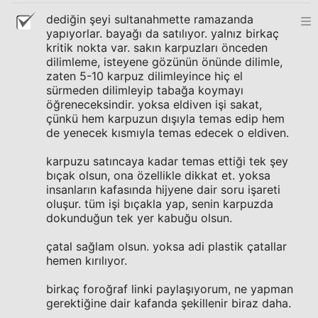
dediğin şeyi sultanahmette ramazanda
yapıyorlar. bayağı da satılıyor. yalnız birkaç
kritik nokta var. sakın karpuzları önceden
dilimleme, isteyene gözünün önünde dilimle,
zaten 5-10 karpuz dilimleyince hiç el
sürmeden dilimleyip tabağa koymayı
öğreneceksindir. yoksa eldiven işi sakat,
çünkü hem karpuzun dışıyla temas edip hem
de yenecek kısmıyla temas edecek o eldiven.
karpuzu satıncaya kadar temas ettiği tek şey
bıçak olsun, ona özellikle dikkat et. yoksa
insanların kafasında hijyene dair soru işareti
oluşur. tüm işi bıçakla yap, senin karpuzda
dokunduğun tek yer kabuğu olsun.
çatal sağlam olsun. yoksa adi plastik çatallar
hemen kırılıyor.
birkaç foroğraf linki paylaşıyorum, ne yapman
gerektiğine dair kafanda şekillenir biraz daha.