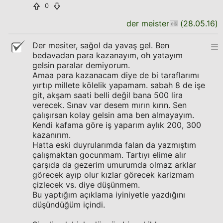
0
der meister
(
28.05.16
)
Der mesiter, sağol da yavaş gel. Ben
bedavadan para kazanayım, oh yatayım
gelsin paralar demiyorum.
Amaa para kazanacam diye de bi taraflarımı
yırtıp millete kölelik yapamam. sabah 8 de işe
git, akşam saati belli değil bana 500 lira
verecek. Sınav var desem mırın kırın. Sen
çalışırsan kolay gelsin ama ben almayayım.
Kendi kafama göre iş yaparım aylık 200, 300
kazanırım.
Hatta eski duyrularımda falan da yazmıştım
çalışmaktan gocunmam. Tartıyı elime alır
çarşıda da gezerim umurumda olmaz arklar
görecek ayıp olur kızlar görecek karizmam
çizlecek vs. diye düşünmem.
Bu yaptığım açıklama iyiniyetle yazdığını
düşündüğüm içindi.