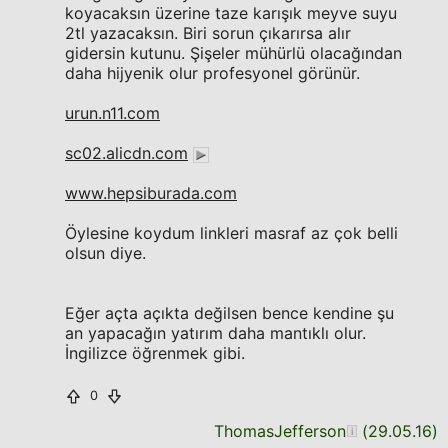
koyacaksın üzerine taze karışık meyve suyu
2tl yazacaksın. Biri sorun çıkarırsa alır
gidersin kutunu. Şişeler mühürlü olacağından
daha hijyenik olur profesyonel görünür.
urun.n11.com
sc02.alicdn.com
www.hepsiburada.com
Öylesine koydum linkleri masraf az çok belli
olsun diye.
Eğer açta açıkta değilsen bence kendine şu
an yapacağın yatırım daha mantıklı olur.
İngilizce öğrenmek gibi.
0
ThomasJefferson
(
29.05.16
)