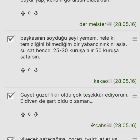
0
der meister
(
28.05.16
)
başkasının soyduğu şeyi yemem. hele ki
temizliğini bilmediğim bir yabancınınkini asla.
su sat bence. 25-30 kuruşa alır 50 kuruşa
satarsın.
0
kakao
(
28.05.16
)
Gayet güzel fikir oldu çok teşekkür ediyorum.
Eldiven de şart oldu o zaman...
0
🌸
cahs
(
28.05.16
)
yiyecek satacağına, çorap, t-sirt, atlet vs