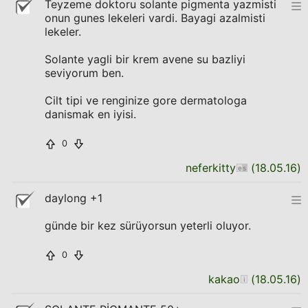
Teyzeme doktoru solante pigmenta yazmisti
onun gunes lekeleri vardi. Bayagi azalmisti
lekeler.
Solante yagli bir krem avene su bazliyi
seviyorum ben.
Cilt tipi ve renginize gore dermatologa
danismak en iyisi.
0
neferkitty
(
18.05.16
)
daylong +1
günde bir kez sürüyorsun yeterli oluyor.
0
kakao
(
18.05.16
)