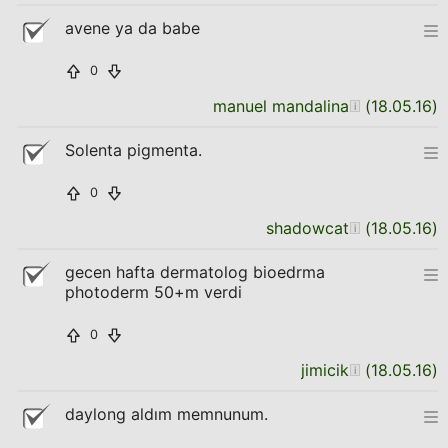
avene ya da babe
0
manuel mandalina
(
18.05.16
)
Solenta pigmenta.
0
shadowcat
(
18.05.16
)
gecen hafta dermatolog bioedrma
photoderm 50+m verdi
0
jimicik
(
18.05.16
)
daylong aldım memnunum.