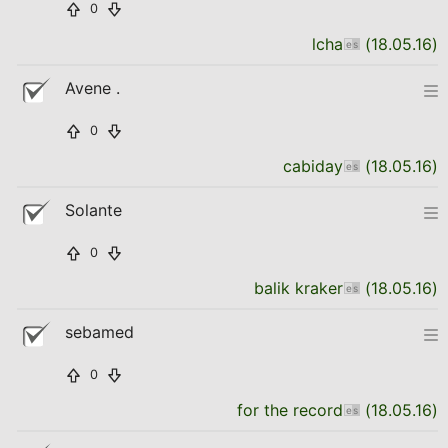
0
lcha
(
18.05.16
)
Avene .
0
cabiday
(
18.05.16
)
Solante
0
balik kraker
(
18.05.16
)
sebamed
0
for the record
(
18.05.16
)