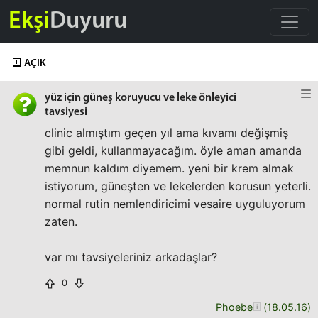
Ekşi
Duyuru
AÇIK
yüz için güneş koruyucu ve leke önleyici
tavsiyesi
clinic almıştım geçen yıl ama kıvamı değişmiş
gibi geldi, kullanmayacağım. öyle aman amanda
memnun kaldım diyemem. yeni bir krem almak
istiyorum, güneşten ve lekelerden korusun yeterli.
normal rutin nemlendiricimi vesaire uyguluyorum
zaten.
var mı tavsiyeleriniz arkadaşlar?
0
Phoebe
(
18.05.16
)