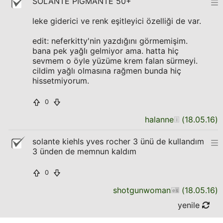
SOLANTE PİGMANTE 50+
leke giderici ve renk eşitleyici özelliği de var.
edit: neferkitty'nin yazdığını görmemişim.
bana pek yağlı gelmiyor ama. hatta hiç
sevmem o öyle yüzüme krem falan sürmeyi.
cildim yağlı olmasına rağmen bunda hiç
hissetmiyorum.
0
halanne
(
18.05.16
)
solante kiehls yves rocher 3 ünü de kullandım
3 ünden de memnun kaldım
0
shotgunwoman
(
18.05.16
)
yenile