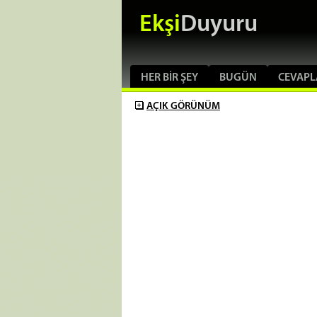
Ekşi
Duyuru
HER BIR ŞEY
BUGÜN
CEVAPL
AÇIK
GÖRÜNÜM