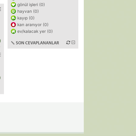
gönül işleri (0)
hayvan (0)
kayıp (0)
kan aranıyor (0)
ev/kalacak yer (0)
)
SON CEVAPLANANLAR
)