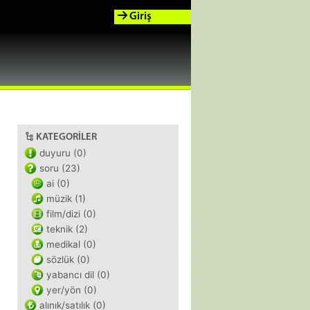
Giriş
KATEGORILER
duyuru (0)
soru (23)
ai (0)
müzik (1)
film/dizi (0)
teknik (2)
medikal (0)
sözlük (0)
yabancı dil (0)
yer/yön (0)
alınık/satılık (0)