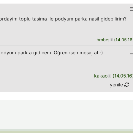
ordayim toplu tasima ile podyum parka nasil gidebilirim?
brnbrs
(
14.05.16
podyum park a gidicem. Öğrenirsen mesaj at :)
kakao
(
14.05.16
yenile