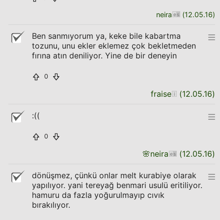
neira
(
12.05.16
)
Ben sanmıyorum ya, keke bile kabartma
tozunu, unu ekler eklemez çok bekletmeden
fırına atın deniliyor. Yine de bir deneyin
0
fraise
(
12.05.16
)
:((
0
🌸
neira
(
12.05.16
)
dönüşmez, çünkü onlar melt kurabiye olarak
yapılıyor. yani tereyağ benmari usulü eritiliyor.
hamuru da fazla yoğurulmayıp cıvık
bırakılıyor.