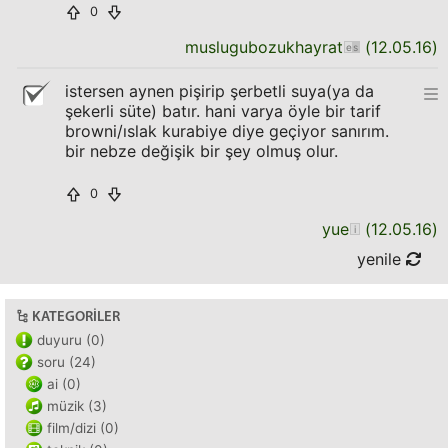
0
muslugubozukhayrat
(
12.05.16
)
istersen aynen pişirip şerbetli suya(ya da
şekerli süte) batır. hani varya öyle bir tarif
browni/ıslak kurabiye diye geçiyor sanırım.
bir nebze değişik bir şey olmuş olur.
0
yue
(
12.05.16
)
yenile
KATEGORILER
duyuru (0)
soru (24)
ai (0)
müzik (3)
film/dizi (0)