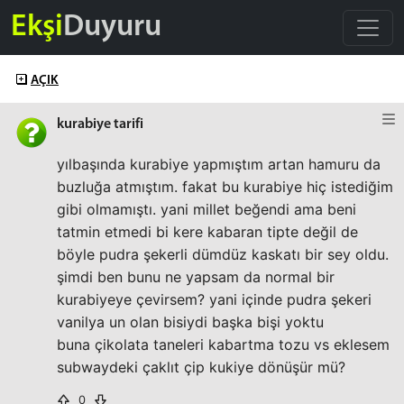
Ekşi
Duyuru
AÇIK
kurabiye tarifi
yılbaşında kurabiye yapmıştım artan hamuru da
buzluğa atmıştım. fakat bu kurabiye hiç istediğim
gibi olmamıştı. yani millet beğendi ama beni
tatmin etmedi bi kere kabaran tipte değil de
böyle pudra şekerli dümdüz kaskatı bir sey oldu.
şimdi ben bunu ne yapsam da normal bir
kurabiyeye çevirsem? yani içinde pudra şekeri
vanilya un olan bisiydi başka bişi yoktu
buna çikolata taneleri kabartma tozu vs eklesem
subwaydeki çaklıt çip kukiye dönüşür mü?
0