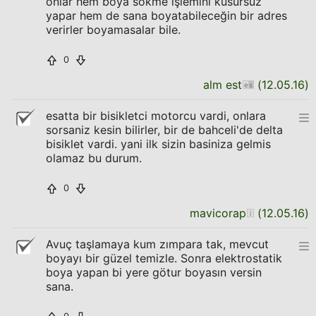
onlar hem boya sökme işlemini kusursuz
yapar hem de sana boyatabileceğin bir adres
verirler boyamasalar bile.
0
alm est
(
12.05.16
)
esatta bir bisikletci motorcu vardi, onlara
sorsaniz kesin bilirler, bir de bahceli'de delta
bisiklet vardi. yani ilk sizin basiniza gelmis
olamaz bu durum.
0
mavicorap
(
12.05.16
)
Avuç taşlamaya kum zımpara tak, mevcut
boyayı bir güzel temizle. Sonra elektrostatik
boya yapan bi yere götur boyasın versin
sana.