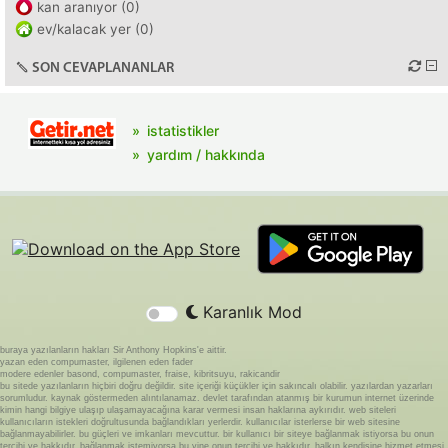
kan aranıyor (0)
ev/kalacak yer (0)
SON CEVAPLANANLAR
istatistikler
yardım / hakkında
Karanlık Mod
buraya yazılanların hakları Sir Anthony Hopkins'e aittir.
yazan eden compumaster, ilgilenen eden fader
modere edenler basond, compumaster, fraise, kibritsuyu, rakicandir
bu sitede yazılanların hiçbiri doğru değildir. site içeriği küçükler için sakıncalı olabilir. yazılardan yazarları
sorumludur. kaynak göstermeden alıntılanamaz. devlet tarafından atanmış bir kurumun internet üzerinde
kimin hangi bilgiye ulaşıp ulaşamayacağına karar vermesi insan haklarına aykırıdır. web siteleri
kullanıcıların istekleri doğrultusunda bağlandıkları yerlerdir. kullanıcılar isterlerse bir web sitesine
bağlanmayabilirler. bu güçleri ve imkanları mevcuttur. bir kullanıcı bir siteye bağlanmak istiyorsa bu onun
tercihi ve hakkıdır. bağlanmak istemiyorsa bu yine onun tercihi ve hakkıdır. halkın kendisine hizmet etmesi