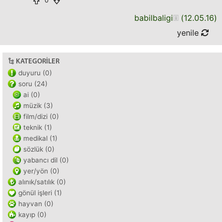
0
babilbaligi
(
12.05.16
)
yenile
KATEGORILER
duyuru (0)
soru (24)
ai (0)
müzik (3)
film/dizi (0)
teknik (1)
medikal (1)
sözlük (0)
yabancı dil (0)
yer/yön (0)
alınık/satılık (0)
gönül işleri (1)
hayvan (0)
kayıp (0)