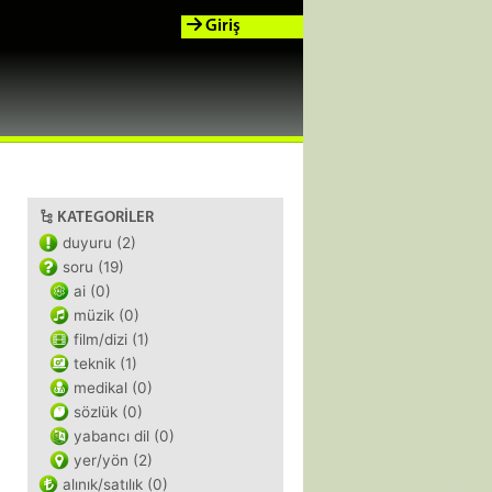
Giriş
KATEGORILER
duyuru (2)
soru (19)
ai (0)
müzik (0)
film/dizi (1)
teknik (1)
medikal (0)
sözlük (0)
yabancı dil (0)
yer/yön (2)
alınık/satılık (0)