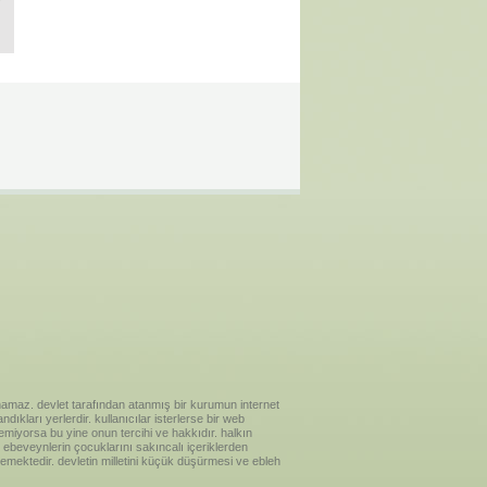
ılanamaz. devlet tarafından atanmış bir kurumun internet
ıkları yerlerdir. kullanıcılar isterlerse bir web
temiyorsa bu yine onun tercihi ve hakkıdır. halkın
ebeveynlerin çocuklarını sakıncalı içeriklerden
emektedir. devletin milletini küçük düşürmesi ve ebleh