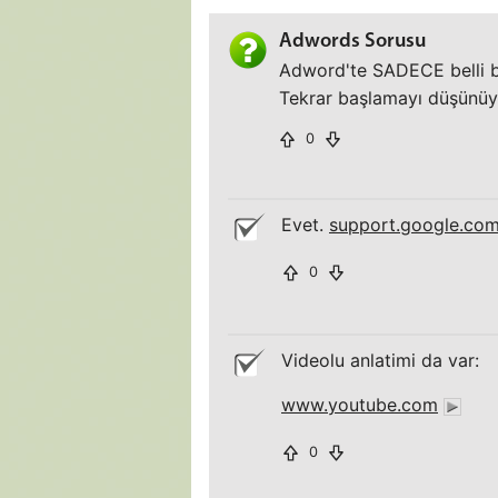
Adwords Sorusu
Adword'te SADECE belli bi
Tekrar başlamayı düşünüy
0
Evet.
support.google.co
0
Videolu anlatimi da var:
www.youtube.com
0