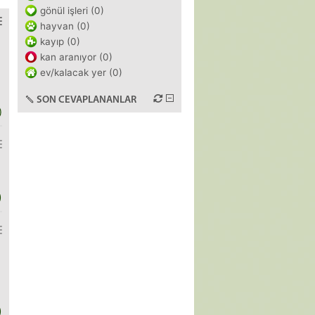
gönül işleri (0)
hayvan (0)
kayıp (0)
kan aranıyor (0)
ev/kalacak yer (0)
SON CEVAPLANANLAR
)
)
)