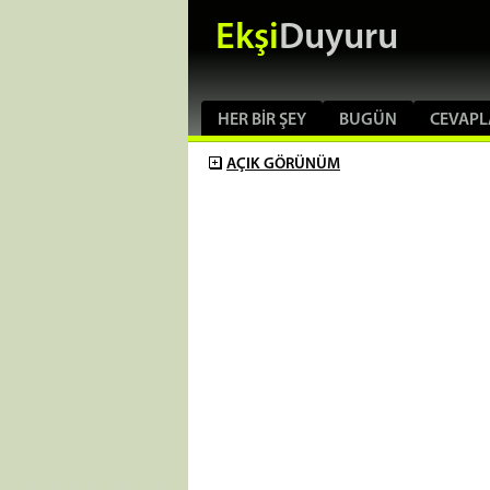
Ekşi
Duyuru
HER BIR ŞEY
BUGÜN
CEVAPL
AÇIK
GÖRÜNÜM