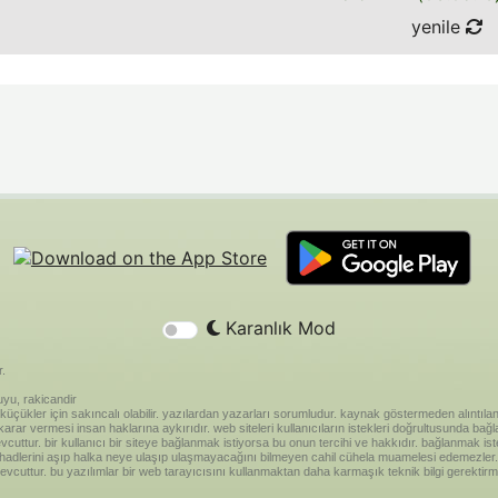
yenile
Karanlık Mod
r.
yu, rakicandir
riği küçükler için sakıncalı olabilir. yazılardan yazarları sorumludur. kaynak göstermeden alınt
ar vermesi insan haklarına aykırıdır. web siteleri kullanıcıların istekleri doğrultusunda bağland
vcuttur. bir kullanıcı bir siteye bağlanmak istiyorsa bu onun tercihi ve hakkıdır. bağlanmak is
 hadlerini aşıp halka neye ulaşıp ulaşmayacağını bilmeyen cahil cühela muamelesi edemezler. 
vcuttur. bu yazılımlar bir web tarayıcısını kullanmaktan daha karmaşık teknik bilgi gerektirm