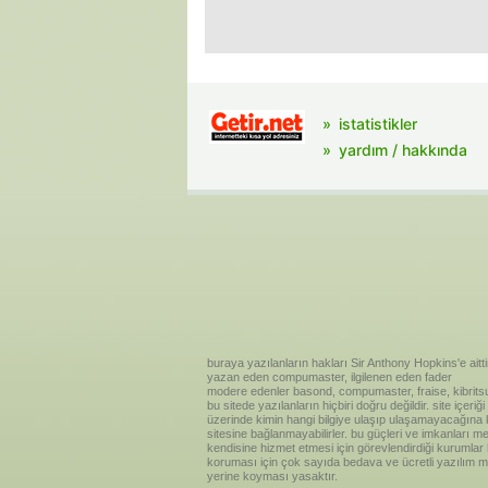
istatistikler
yardım / hakkında
buraya yazılanların hakları Sir Anthony Hopkins'e aitti
yazan eden compumaster, ilgilenen eden fader
modere edenler basond, compumaster, fraise, kibritsu
bu sitede yazılanların hiçbiri doğru değildir. site içe
üzerinde kimin hangi bilgiye ulaşıp ulaşamayacağına kar
sitesine bağlanmayabilirler. bu güçleri ve imkanları me
kendisine hizmet etmesi için görevlendirdiği kurumlar
koruması için çok sayıda bedava ve ücretli yazılım me
yerine koyması yasaktır.