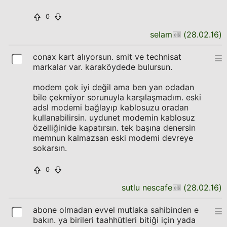
0
selam
(
28.02.16
)
conax kart alıyorsun. smit ve technisat
markalar var. karaköydede bulursun.
modem çok iyi değil ama ben yan odadan
bile çekmiyor sorunuyla karşılaşmadım. eski
adsl modemi bağlayıp kablosuzu oradan
kullanabilirsin. uydunet modemin kablosuz
özelliğinide kapatırsın. tek başına denersin
memnun kalmazsan eski modemi devreye
sokarsın.
0
sutlu nescafe
(
28.02.16
)
abone olmadan evvel mutlaka sahibinden e
bakın. ya birileri taahhütleri bitiği için yada