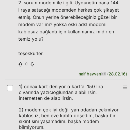
2. sorum modem ile ilgili. Uydunetin bana 144
liraya satacağı modemden herkes çok şikayet
etmiş. Onun yerine önerebileceğiniz güzel bir
modem var mı? yoksa eski adsl modemi
kablosuz bağlantı için kullanmamız mıdır en
temiz yolu?
teşekkürler.
0
naif hayvan
(
28.02.16
)
1) conax kart deniyor o kart'a, 150 lira
civarında yazıcıoğlundan alabilirsin,
internetten de alabilirsin.
2) modem çok iyi değil yan odadan çekmiyor
kablosuz, ben eve kablo döşedim, başka bir
sıkıntısını yaşamadım. başka modem
bilmiyorum.