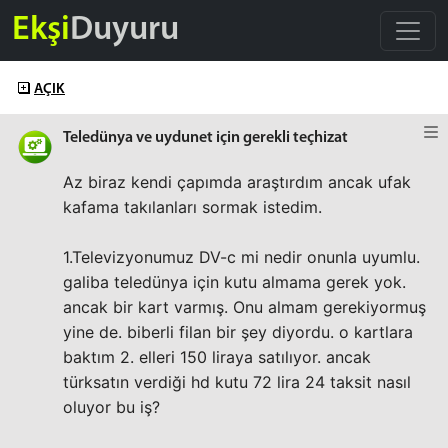
Ekşi
Duyuru
AÇIK
Teledünya ve uydunet için gerekli teçhizat
Az biraz kendi çapımda araştırdım ancak ufak
kafama takılanları sormak istedim.
1.Televizyonumuz DV-c mi nedir onunla uyumlu.
galiba teledünya için kutu almama gerek yok.
ancak bir kart varmış. Onu almam gerekiyormuş
yine de. biberli filan bir şey diyordu. o kartlara
baktım 2. elleri 150 liraya satılıyor. ancak
türksatın verdiği hd kutu 72 lira 24 taksit nasıl
oluyor bu iş?