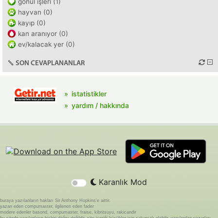
gönül işleri (1)
hayvan (0)
kayıp (0)
kan aranıyor (0)
ev/kalacak yer (0)
SON CEVAPLANANLAR
istatistikler
yardım / hakkında
Karanlık Mod
buraya yazılanların hakları Sir Anthony Hopkins'e aittir.
yazan eden compumaster, ilgilenen eden fader
modere edenler basond, compumaster, fraise, kibritsuyu, rakicandir