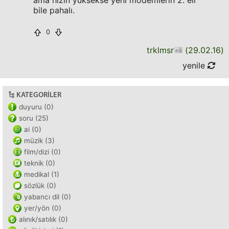
ama hızın yüksekse yeni modemlerin 2. eli
bile pahalı.
0
trklmsr
(
29.02.16
)
yenile
KATEGORILER
duyuru (0)
soru (25)
ai (0)
müzik (3)
film/dizi (0)
teknik (0)
medikal (1)
sözlük (0)
yabancı dil (0)
yer/yön (0)
alınık/satılık (0)