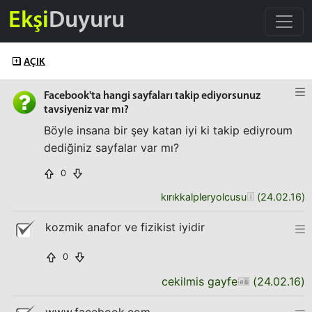
Ekşi
Duyuru
AÇIK
Facebook'ta hangi sayfaları takip ediyorsunuz
tavsiyeniz var mı?
Böyle insana bir şey katan iyi ki takip ediyroum
dediğiniz sayfalar var mı?
0
kırıkkalpleryolcusu
(
24.02.16
)
kozmik anafor ve fizikist iyidir
0
cekilmis gayfe
(
24.02.16
)