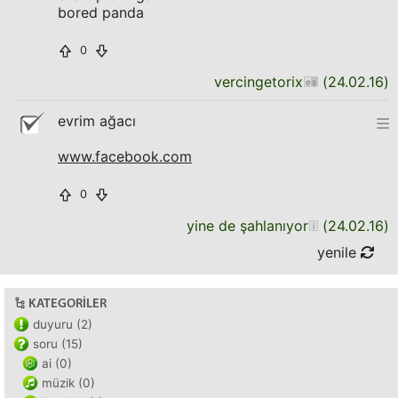
bored panda
0
vercingetorix
(
24.02.16
)
evrim ağacı
www.facebook.com
0
yine de şahlanıyor
(
24.02.16
)
yenile
KATEGORILER
duyuru (2)
soru (15)
ai (0)
müzik (0)