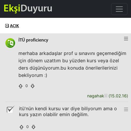
Ekşi
Duyuru
AÇIK
İTÜ proficiency
merhaba arkadaşlar prof u sınavını geçemediğim
için dönem uzattım bu yüzden kurs veya özel
ders düşünüyorum.bu konuda önerilerilerinizi
bekliyorum :)
0
nagahak
(
15.02.16
)
itü'nün kendi kursu var diye biliyorum ama o
kurs yazın olabilir emin değilim.
0