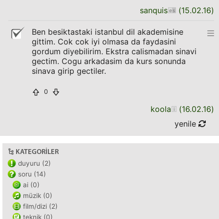
sanquis
(
15.02.16
)
Ben besiktastaki istanbul dil akademisine
gittim. Cok cok iyi olmasa da faydasini
gordum diyebilirim. Ekstra calismadan sinavi
gectim. Cogu arkadasim da kurs sonunda
sinava girip gectiler.
0
koola
(
16.02.16
)
yenile
KATEGORILER
duyuru (2)
soru (14)
ai (0)
müzik (0)
film/dizi (2)
teknik (0)