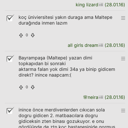
king lizard
(
28.01.16
)
koç üniviersitesi yakın duraga ama Maltepe
durağında inmen lazım
0
all girls dream
(
28.01.16
)
Bayrampaşa (Maltepe) yazan dimi
topkapıdan bi sonraki
aktarma falan yok dimi 34a ya binip gidicem
direkt? inince naapcam:(
0
🌸
neira
(
28.01.16
)
inince önce merdivenlerden cıkıcan sola
dogru gidicen 2. matbaacılara dogru
gidiceksin zten binası gozukuyor. e onu
gördüünde de ztn koc hastanesinide gormus