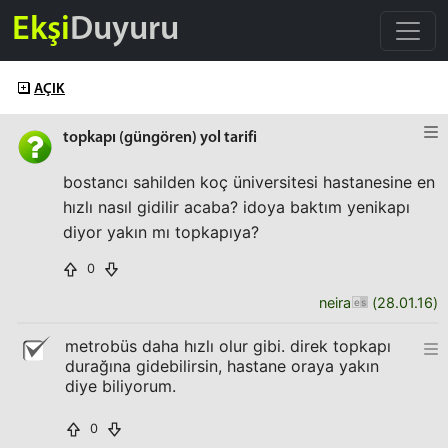
Ekşi
Duyuru
AÇIK
topkapı (güngören) yol tarifi
bostancı sahilden koç üniversitesi hastanesine en
hızlı nasıl gidilir acaba? idoya baktım yenikapı
diyor yakın mı topkapıya?
0
neira
(
28.01.16
)
metrobüs daha hızlı olur gibi. direk topkapı
durağına gidebilirsin, hastane oraya yakın
diye biliyorum.
0