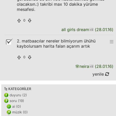
olacaksın.:) takribi max 10 dakika yürüme
mesafesi.
0
all girls dream
(
28.01.16
)
2. matbaacılar nereler bilmiyorum ühühü
kaybolursam harita falan açarım artık
0
🌸
neira
(
28.01.16
)
yenile
KATEGORILER
duyuru (2)
soru (19)
ai (0)
müzik (0)