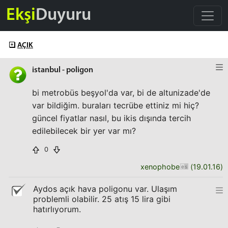
Ekşi
Duyuru
AÇIK
istanbul - poligon
bi metrobüs beşyol'da var, bi de altunizade'de
var bildiğim. buraları tecrübe ettiniz mi hiç?
güncel fiyatlar nasıl, bu ikis dışında tercih
edilebilecek bir yer var mı?
0
xenophobe
(
19.01.16
)
Aydos açık hava poligonu var. Ulaşım
problemli olabilir. 25 atış 15 lira gibi
hatırlıyorum.