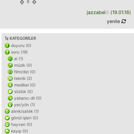
0
jazzabel
(
19.01.16
)
yenile
KATEGORILER
duyuru (0)
soru (19)
ai (1)
müzik (0)
film/dizi (0)
teknik (2)
medikal (0)
sözlük (0)
yabancı dil (0)
yer/yön (1)
alınık/satılık (1)
gönül işleri (0)
hayvan (0)
kayıp (0)