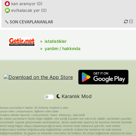
kan aranıyor (0)
ev/kalacak yer (0)
SON CEVAPLANANLAR
istatistikler
yardım / hakkında
Karanlık Mod
buraya yazılanların hakları Sir Anthony Hopkins'e aittir.
yazan eden compumaster, ilgilenen eden fader
modere edenler basond, compumaster, fraise, kibritsuyu, rakicandir
bu sitede yazılanların hiçbiri doğru değildir. site içeriği küçükler için sakıncalı olabilir. yazılardan yazarları
sorumludur. kaynak göstermeden alıntılanamaz. devlet tarafından atanmış bir kurumun internet üzerinde
kimin hangi bilgiye ulaşıp ulaşamayacağına karar vermesi insan haklarına aykırıdır. web siteleri
kullanıcıların istekleri doğrultusunda bağlandıkları yerlerdir. kullanıcılar isterlerse bir web sitesine
bağlanmayabilirler. bu güçleri ve imkanları mevcuttur. bir kullanıcı bir siteye bağlanmak istiyorsa bu onun