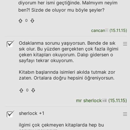
diyorum her ismi geçtiğinde. Malmıyım neyim
ben?! Sizde de oluyor mu böyle şeyler?
0
cancan
(
15.11.15
)
Odaklanma sorunu yaşıyorsun. Bende de sık
sık olur. Bu yüzden gerçekten çok fazla ilgimi
çeken kitapları okuyorum. Dalıp gidersen o
sayfayı tekrar okuyorum.
Kitabın başlarında isimleri akılda tutmak zor
zaten. Ortalara doğru hepsini öğreniyorsun.
0
mr sherlock
(
15.11.15
)
sherlock +1
ilgimi çok çekmeyen kitaplarda hep bu