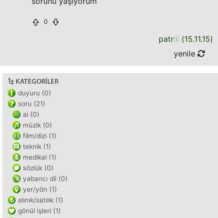
sorunu yaşıyorum
0
patr
(
15.11.15
)
yenile
KATEGORILER
duyuru (0)
soru (21)
ai (0)
müzik (0)
film/dizi (1)
teknik (1)
medikal (1)
sözlük (0)
yabancı dil (0)
yer/yön (1)
alınık/satılık (1)
gönül işleri (1)