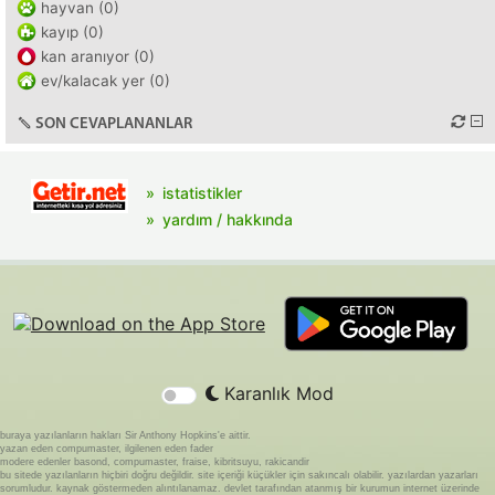
hayvan (0)
kayıp (0)
kan aranıyor (0)
ev/kalacak yer (0)
SON CEVAPLANANLAR
istatistikler
yardım / hakkında
Karanlık Mod
buraya yazılanların hakları Sir Anthony Hopkins'e aittir.
yazan eden compumaster, ilgilenen eden fader
modere edenler basond, compumaster, fraise, kibritsuyu, rakicandir
bu sitede yazılanların hiçbiri doğru değildir. site içeriği küçükler için sakıncalı olabilir. yazılardan yazarları
sorumludur. kaynak göstermeden alıntılanamaz. devlet tarafından atanmış bir kurumun internet üzerinde