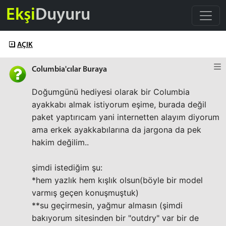
Ekşi
Duyuru
AÇIK
Columbia'cılar Buraya
Doğumgünü hediyesi olarak bir Columbia
ayakkabı almak istiyorum eşime, burada değil
paket yaptırıcam yani internetten alayım diyorum
ama erkek ayakkabılarına da jargona da pek
hakim değilim..
şimdi istediğim şu:
*hem yazlık hem kışlık olsun(böyle bir model
varmış geçen konuşmuştuk)
**su geçirmesin, yağmur almasın (şimdi
bakıyorum sitesinden bir "outdry" var bir de