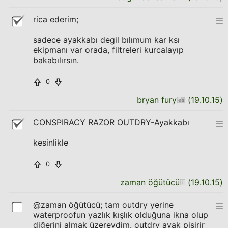
rica ederim;
sadece ayakkabı degil bılımum kar ksı
ekipmanı var orada, filtreleri kurcalayıp
bakabılırsın.
0
bryan fury
(
19.10.15
)
CONSPIRACY RAZOR OUTDRY-Ayakkabı
kesinlikle
0
zaman öğütücü
(
19.10.15
)
@zaman öğütücü; tam outdry yerine
waterproofun yazlık kışlık olduğuna ikna olup
diğerini almak üzereydim. outdry ayak pişirir