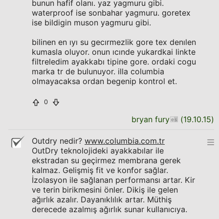
bunun hafif olanı. yaz yagmuru gibi.
waterproof ise sonbahar yagmuru. goretex
ise bildigin muson yagmuru gibi.
bilinen en ıyı su gecırmezlik gore tex denılen
kumasla oluyor. onun ıcınde yukardkai linkte
filtreledim ayakkabı tipine gore. ordaki cogu
marka tr de bulunuyor. illa columbia
olmayacaksa ordan begenip kontrol et.
0
bryan fury
(
19.10.15
)
Outdry nedir?
www.columbia.com.tr
OutDry teknolojideki ayakkabılar ile
ekstradan su geçirmez membrana gerek
kalmaz. Gelişmiş fit ve konfor sağlar.
İzolasyon ile sağlanan performansı artar. Kir
ve terin birikmesini önler. Dikiş ile gelen
ağırlık azalır. Dayanıklılık artar. Müthiş
derecede azalmış ağırlık sunar kullanıcıya.