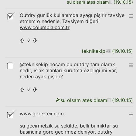
su olsam ates olsam
(
19.10.15
)
Outdry günlük kullanımda ayağı pişirir tavsiye
etmem o nedenle. Tavsiyem diğeri:
www.columbia.com.tr
0
teknikekip
(
19.10.15
)
@teknikekip hocam bu outdry tam olarak
nedir, ıslak alanları kurutma özelliği mi var,
neden ayak pişirir?
0
🌸
su olsam ates olsam
(
19.10.15
)
www.gore-tex.com
su gecırmelzik su sekilde, bellı bı mıktar su
basıncına gore gecırmez denıyor. outdry