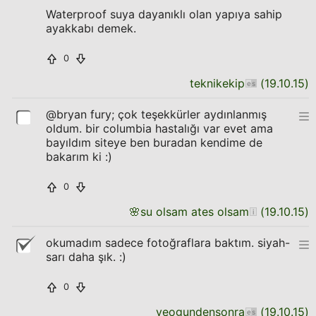
Waterproof suya dayanıklı olan yapıya sahip
ayakkabı demek.
0
teknikekip
(
19.10.15
)
@bryan fury; çok teşekkürler aydınlanmış
oldum. bir columbia hastalığı var evet ama
bayıldım siteye ben buradan kendime de
bakarım ki :)
0
🌸
su olsam ates olsam
(
19.10.15
)
okumadım sadece fotoğraflara baktım. siyah-
sarı daha şık. :)
0
veogundensonra
(
19.10.15
)