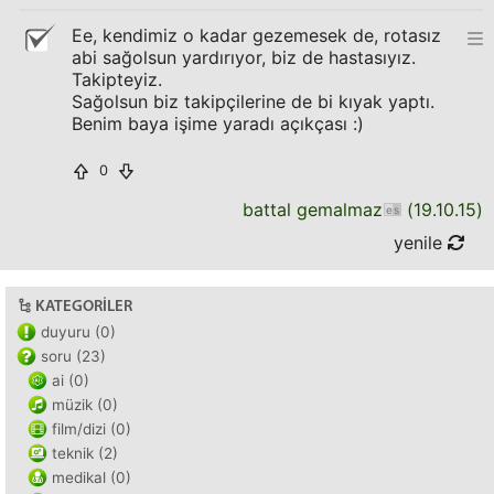
Ee, kendimiz o kadar gezemesek de, rotasız
abi sağolsun yardırıyor, biz de hastasıyız.
Takipteyiz.
Sağolsun biz takipçilerine de bi kıyak yaptı.
Benim baya işime yaradı açıkçası :)
0
battal gemalmaz
(
19.10.15
)
yenile
KATEGORILER
duyuru (0)
soru (23)
ai (0)
müzik (0)
film/dizi (0)
teknik (2)
medikal (0)