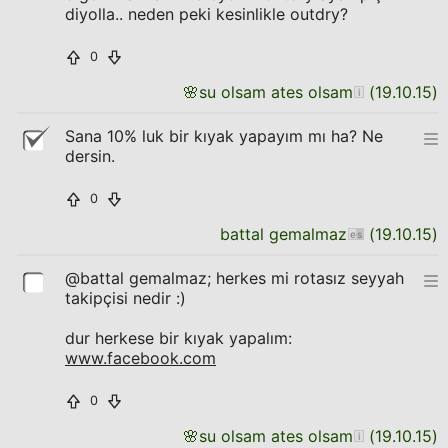
diyolla.. neden peki kesinlikle outdry?
0
🌸
su olsam ates olsam
(
19.10.15
)
Sana 10% luk bir kıyak yapayım mı ha? Ne
dersin.
0
battal gemalmaz
(
19.10.15
)
@battal gemalmaz; herkes mi rotasız seyyah
takipçisi nedir :)
dur herkese bir kıyak yapalım:
www.facebook.com
0
🌸
su olsam ates olsam
(
19.10.15
)