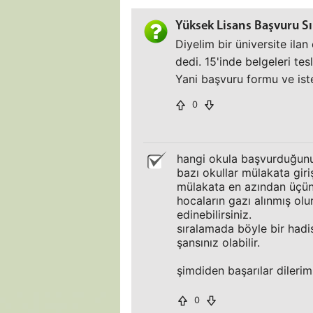
Yüksek Lisans Başvuru Sı
Diyelim bir üniversite ila
dedi. 15'inde belgeleri te
Yani başvuru formu ve iste
0
hangi okula başvurduğunuz
bazı okullar mülakata giri
mülakata en azından üçün
hocaların gazı alınmış olu
edinebilirsiniz.
sıralamada böyle bir hadis
şansınız olabilir.
şimdiden başarılar dilerim
0