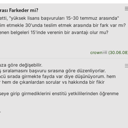
rası Farkeder mi?
n etti, "yüksek lisans başvuruları 15-30 temmuz arasında"
slim etmekle 30'unda teslim etmek arasında bir fark var mı?
nen belgeleri 15'inde verenin bir avantajı olur mu?
crown
(
30.06.08
a göre değişebilir.
ş sıralamasını başvuru sırasına göre düzenliyorlar.
cü sırada girmekte fayda var diye düşünüyorum. hem
r hem de çıkanlardan sorular vs hakkında bir fikir
eye girip girmediklerini enstitü yetkililerinden öğrenme
.