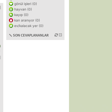
gönül işleri (0)
hayvan (0)
kayıp (0)
kan aranıyor (0)
ev/kalacak yer (0)
SON CEVAPLANANLAR
)