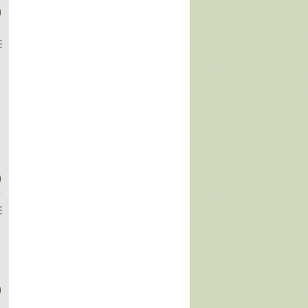
)
)
)