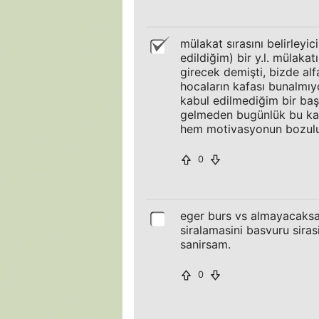
mülakat sırasını belirleyic
edildiğim) bir y.l. mülaka
girecek demişti, bizde alf
hocaların kafası bunalmıy
kabul edilmediğim bir baş
gelmeden bugünlük bu kadar
hem motivasyonun bozuluy
0
eger burs vs almayacaksan
siralamasini basvuru sira
sanirsam.
0