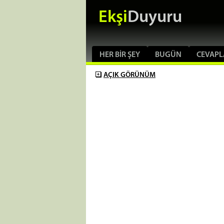
Ekşi
Duyuru
HER BIR ŞEY
BUGÜN
CEVAPL
AÇIK
GÖRÜNÜM