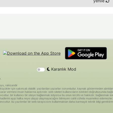
yenile
Karanlık Mod
r.
yu, rakicandir
riği küçükler için sakıncalı olabilir. yazılardan yazarları sorumludur. kaynak göstermeden alınt
ar vermesi insan haklarına aykırıdır. web siteleri kullanıcıların istekleri doğrultusunda bağland
vcuttur. bir kullanıcı bir siteye bağlanmak istiyorsa bu onun tercihi ve hakkıdır. bağlanmak is
 hadlerini aşıp halka neye ulaşıp ulaşmayacağını bilmeyen cahil cühela muamelesi edemezler. 
vcuttur. bu yazılımlar bir web tarayıcısını kullanmaktan daha karmaşık teknik bilgi gerektirm