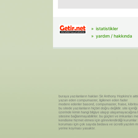
istatistikler
yardım / hakkında
buraya yazılanların hakları Sir Anthony Hopkins'e aitti
yazan eden compumaster, ilgilenen eden fader
modere edenler basond, compumaster, fraise, kibritsu
bu sitede yazılanların hiçbiri doğru değildir. site içe
üzerinde kimin hangi bilgiye ulaşıp ulaşamayacağına kar
sitesine bağlanmayabilirler. bu güçleri ve imkanları me
kendisine hizmet etmesi için görevlendirdiği kurumlar
koruması için çok sayıda bedava ve ücretli yazılım me
yerine koyması yasaktır.