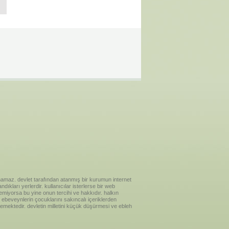
ılanamaz. devlet tarafından atanmış bir kurumun internet
ıkları yerlerdir. kullanıcılar isterlerse bir web
temiyorsa bu yine onun tercihi ve hakkıdır. halkın
ebeveynlerin çocuklarını sakıncalı içeriklerden
emektedir. devletin milletini küçük düşürmesi ve ebleh