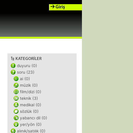
Giriş
KATEGORILER
duyuru (0)
soru (23)
ai (0)
müzik (0)
film/dizi (0)
teknik (3)
medikal (0)
sözlük (0)
yabancı dil (0)
yer/yön (0)
alınık/satılık (0)