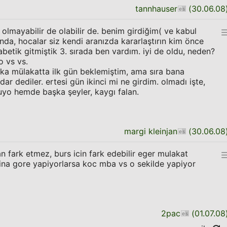
tannhauser
(
30.06.08
i olmayabilir de olabilir de. benim girdiğim( ve kabul
tında, hocalar siz kendi aranızda kararlaştırın kim önce
abetik gitmiştik 3. sırada ben vardım. iyi de oldu, neden?
o vs vs.
ka mülakatta ilk gün beklemiştim, ama sıra bana
 dediler. ertesi gün ikinci mi ne girdim. olmadı işte,
o hemde başka şeyler, kaygı falan.
margi kleinjan
(
30.06.08
 fark etmez, burs icin fark edebilir eger mulakat
sina gore yapiyorlarsa koc mba vs o sekilde yapiyor
2pac
(
01.07.08