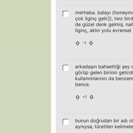
merhaba. balayı (honeymoo
çok ilginç gelir]), two bir
de güzel denk gelmiş. naif
ilginç, aklın yolu evrensel 
-1
arkadaşın bahsettiği şey d
görüp gelen birinin getirdi
kullanımlarının da benzeme
bence.
+1
bunun doğrudan bir adı o
aynıysa, türetilen kelimel