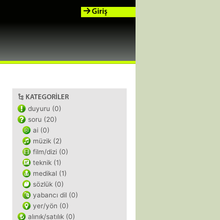
Giriş
KATEGORILER
duyuru (0)
soru (20)
ai (0)
müzik (2)
film/dizi (0)
teknik (1)
medikal (1)
sözlük (0)
yabancı dil (0)
yer/yön (0)
alınık/satılık (0)