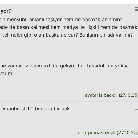
iyor?
asın mensubu anlamı taşıyor hem de basmak anlamına
çede de basın kelimesi hem medya ile ilişkili hem de basmak
bu kelimeler gibi olan başka ne var? Bunların bir adı var mı?
a ne zaman izlesem aklıma geliyor bu. Tesadüf mü yoksa
var mı
avatar is back
(
27.10.25
 semantic shift” bunlara bir bak
compumaster
(
27.10.25