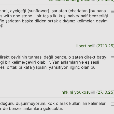
n), ayçiçeği (sunflower), şarlatan (charlatan [bu bana
ds with one stone - bir taşla iki kuş, naive/ naif benzerliği
le şarlatan başka dilden ortak aldığınız kelimeler. deyim
:P
libertine
(
27.10.25
irekt çevirinin tutması değil bence, o zaten direkt batıyı
ği bir kelime/çeviri olabilir. Yan anlamları ve eş sesli
si ortak bi kafa yapısını yansıtıyor, ilginç olan bu
nhk ni youkosu
(
27.10.25
lduğunu düşünmüyorum. kök olarak kullanılan kelimeler
er de benzer anlamlara gelecektir.