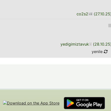
co2s2
(
27.10.25
yedigimiztavuk
(
28.10.25
yenile