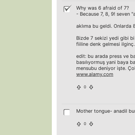
Why was 6 afraid of 7?
- Because 7, 8, 9! seven "
aklıma bu geldi. Onlarda 8
Bizde 7 sekizi yedi gibi b
fiiline denk gelmesi ilginç.
edit: bu arada press ve b
basılıyormuş yani baya ba
mensubu deniyor işte. Çok
www.alamy.com
0
Mother tongue- anadil bu
0