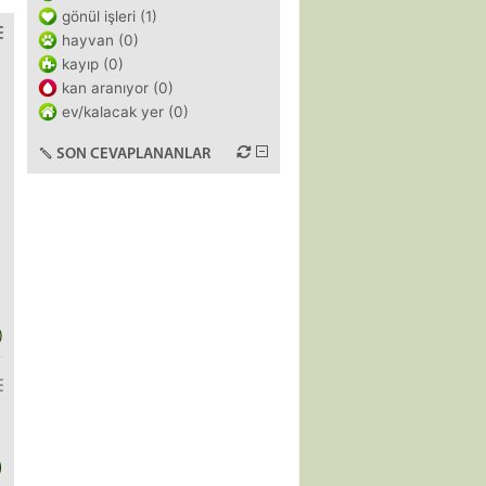
gönül işleri (1)
hayvan (0)
kayıp (0)
kan aranıyor (0)
ev/kalacak yer (0)
SON CEVAPLANANLAR
)
)