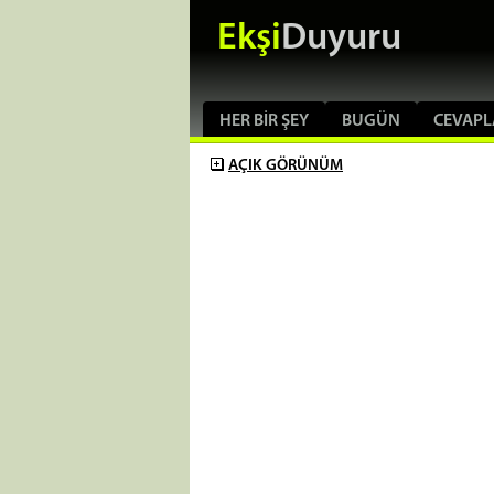
Ekşi
Duyuru
HER BIR ŞEY
BUGÜN
CEVAPL
AÇIK
GÖRÜNÜM