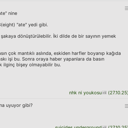
ate" nine
(eight) "ate" yedi gibi.
i şakaya dönüştürülebilir. İki dilde de bir sayının yemek
asın çok mantıklı aslında, eskiden harfler boyanıp kağıda
skı işi bu. Sonra oraya haber yapanlara da basın
 ilginç bişey olmayabilir bu.
nhk ni youkosu
(
27.10.25
na uyuyor gibi?
suicides underground
(
27.10.25