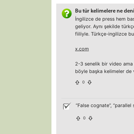
Bu tür kelimelere ne den
İngilizce de press hem b
geliyor. Aynı şekilde türk
fiiliyle. Türkçe-ingilizce 
x.com
2-3 senelik bir video am
böyle başka kelimeler de 
0
“False cognate”, “parallel
0