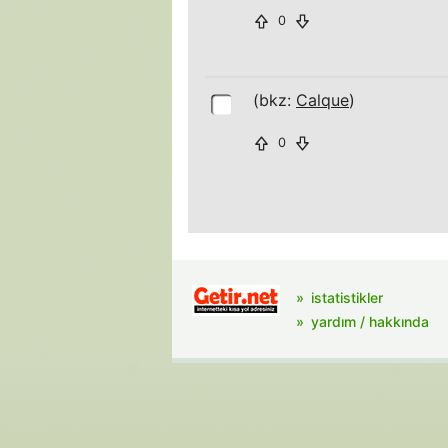
0
(bkz:
Calque
)
0
istatistikler
yardım / hakkında