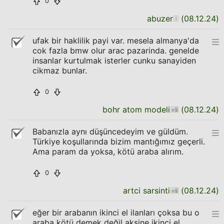
0
abuzer
(
08.12.24
)
ufak bir haklilik payi var. mesela almanya'da
cok fazla bmw olur arac pazarinda. genelde
insanlar kurtulmak isterler cunku sanayiden
cikmaz bunlar.
0
bohr atom modeli
(
08.12.24
)
Babanızla aynı düşüncedeyim ve güldüm.
Türkiye koşullarında bizim mantığımız geçerli.
Ama param da yoksa, kötü araba alırım.
0
artci sarsinti
(
08.12.24
)
eğer bir arabanın ikinci el ilanları çoksa bu o
araba kötü demek değil aksine ikinci el