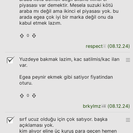
piyasası var demektir. Mesela suzuki kötü
araba mı değil ama ikinci el piyasası yok. bu
arada egea çok iyi bir marka değil onu da
kabul etmek lazım.
0
respect
(
08.12.24
)
Yuzdeye bakmak lazim, kac satilmis/kac ilan
var.
Egea peynir ekmek gibi satiyor fiyatindan
oturu.
0
brkylmz
(
08.12.24
)
sırf ucuz olduğu için çok satıyor. başka
açıklaması yok.
kim alıyor eline üç kuruş para geçen hemen