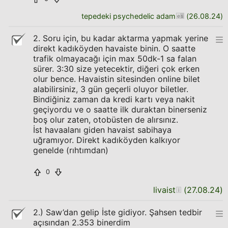
tepedeki psychedelic adam
(
26.08.24
)
2. Soru için, bu kadar aktarma yapmak yerine
direkt kadıköyden havaiste binin. O saatte
trafik olmayacağı için max 50dk-1 sa falan
sürer. 3:30 size yetecektir, diğeri çok erken
olur bence. Havaistin sitesinden online bilet
alabilirsiniz, 3 gün geçerli oluyor biletler.
Bindiğiniz zaman da kredi kartı veya nakit
geçiyordu ve o saatte ilk duraktan binerseniz
boş olur zaten, otobüsten de alırsınız.
İst havaalanı giden havaist sabihaya
uğramıyor. Direkt kadıköyden kalkıyor
genelde (rıhtımdan)
0
livaist
(
27.08.24
)
2.) Saw’dan gelip İste gidiyor. Şahsen tedbir
açısından 2.353 binerdim