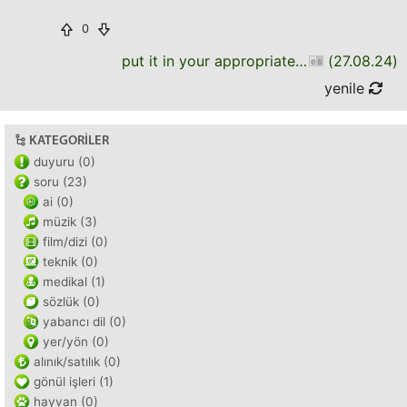
0
put it in your appropriate place
(
27.08.24
)
yenile
KATEGORILER
duyuru (0)
soru (23)
ai (0)
müzik (3)
film/dizi (0)
teknik (0)
medikal (1)
sözlük (0)
yabancı dil (0)
yer/yön (0)
alınık/satılık (0)
gönül işleri (1)
hayvan (0)