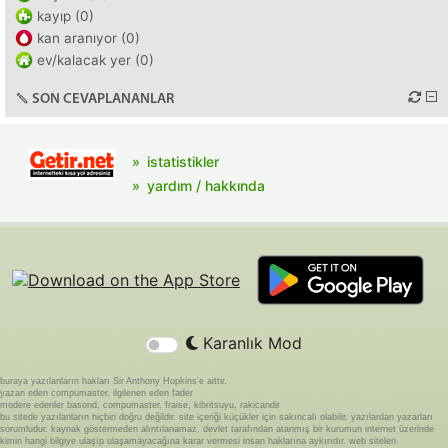
kayıp (0)
kan aranıyor (0)
ev/kalacak yer (0)
SON CEVAPLANANLAR
istatistikler
yardım / hakkında
Karanlık Mod
buraya yazılanların hakları Sir Anthony Hopkins'e aittir.
yazan eden compumaster, ilgilenen eden fader
modere edenler basond, compumaster, fraise, kibritsuyu, rakicandir
bu sitede yazılanların hiçbiri doğru değildir. site içeriği küçükler için sakıncalı olabilir. yazılardan yazarları
sorumludur. kaynak göstermeden alıntılanamaz. devlet tarafından atanmış bir kurumun internet üzerinde
kimin hangi bilgiye ulaşıp ulaşamayacağına karar vermesi insan haklarına aykırıdır. web siteleri