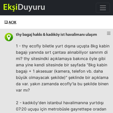
Ekşi
Duyuru
AÇIK
thy bagaj hakkı & kadıköy ist havalimanı ulaşım
1 - thy ecofly biletle yurt dışına uçuşta 8kg kabin
bagajı yanında sırt çantası alınabiliyor sanırım di
mi? thy sitesindki açıklamaya bakınca öyle gibi
ama yine kendi sitesinde bir sayfada "8kg kabin
bagajı + 1 aksesuar (kamera, telefon vb. daha
büyük olmayacak şekilde)" şeklinde bir açıklama
da var. yakın zamanda ecofly'la bu şekilde binen
var mı?
2 - kadıköy'den istanbul havalimanına yurtdışı
07:20 uçuşu için metrobüsle gayrettepe oradan