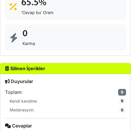
65.5%
'Cevap bu' Oranı
0
Karma
Silinen İçerikler
Duyurular
Toplam:
9
Kendi kendine:
9
Moderasyon:
0
Cevaplar