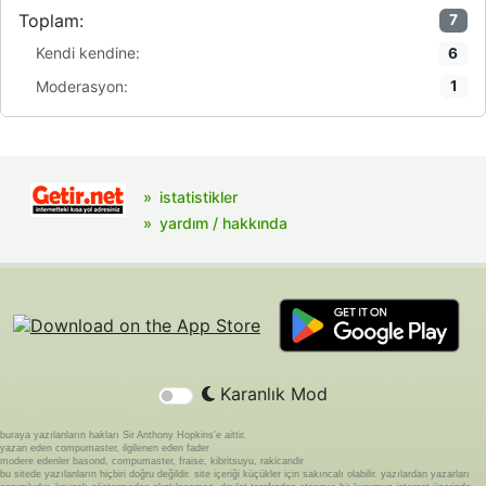
Toplam:
7
Kendi kendine:
6
Moderasyon:
1
istatistikler
yardım / hakkında
Karanlık Mod
buraya yazılanların hakları Sir Anthony Hopkins'e aittir.
yazan eden compumaster, ilgilenen eden fader
modere edenler basond, compumaster, fraise, kibritsuyu, rakicandir
bu sitede yazılanların hiçbiri doğru değildir. site içeriği küçükler için sakıncalı olabilir. yazılardan yazarları