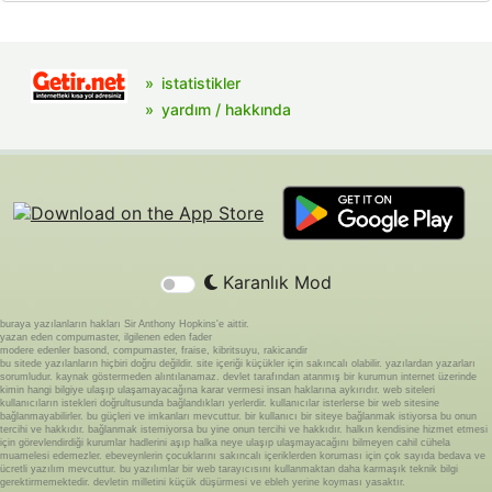
istatistikler
yardım / hakkında
Karanlık Mod
buraya yazılanların hakları Sir Anthony Hopkins'e aittir.
yazan eden compumaster, ilgilenen eden fader
modere edenler basond, compumaster, fraise, kibritsuyu, rakicandir
bu sitede yazılanların hiçbiri doğru değildir. site içeriği küçükler için sakıncalı olabilir. yazılardan yazarları
sorumludur. kaynak göstermeden alıntılanamaz. devlet tarafından atanmış bir kurumun internet üzerinde
kimin hangi bilgiye ulaşıp ulaşamayacağına karar vermesi insan haklarına aykırıdır. web siteleri
kullanıcıların istekleri doğrultusunda bağlandıkları yerlerdir. kullanıcılar isterlerse bir web sitesine
bağlanmayabilirler. bu güçleri ve imkanları mevcuttur. bir kullanıcı bir siteye bağlanmak istiyorsa bu onun
tercihi ve hakkıdır. bağlanmak istemiyorsa bu yine onun tercihi ve hakkıdır. halkın kendisine hizmet etmesi
için görevlendirdiği kurumlar hadlerini aşıp halka neye ulaşıp ulaşmayacağını bilmeyen cahil cühela
muamelesi edemezler. ebeveynlerin çocuklarını sakıncalı içeriklerden koruması için çok sayıda bedava ve
ücretli yazılım mevcuttur. bu yazılımlar bir web tarayıcısını kullanmaktan daha karmaşık teknik bilgi
gerektirmemektedir. devletin milletini küçük düşürmesi ve ebleh yerine koyması yasaktır.