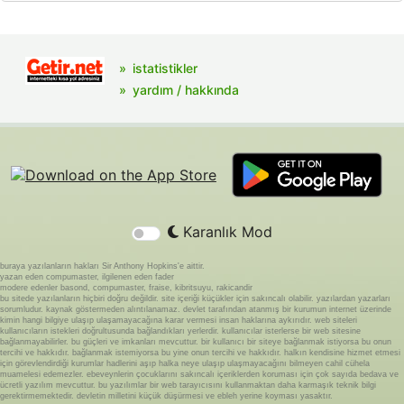
istatistikler
yardım / hakkında
Karanlık Mod
buraya yazılanların hakları Sir Anthony Hopkins'e aittir.
yazan eden compumaster, ilgilenen eden fader
modere edenler basond, compumaster, fraise, kibritsuyu, rakicandir
bu sitede yazılanların hiçbiri doğru değildir. site içeriği küçükler için sakıncalı olabilir. yazılardan yazarları
sorumludur. kaynak göstermeden alıntılanamaz. devlet tarafından atanmış bir kurumun internet üzerinde
kimin hangi bilgiye ulaşıp ulaşamayacağına karar vermesi insan haklarına aykırıdır. web siteleri
kullanıcıların istekleri doğrultusunda bağlandıkları yerlerdir. kullanıcılar isterlerse bir web sitesine
bağlanmayabilirler. bu güçleri ve imkanları mevcuttur. bir kullanıcı bir siteye bağlanmak istiyorsa bu onun
tercihi ve hakkıdır. bağlanmak istemiyorsa bu yine onun tercihi ve hakkıdır. halkın kendisine hizmet etmesi
için görevlendirdiği kurumlar hadlerini aşıp halka neye ulaşıp ulaşmayacağını bilmeyen cahil cühela
muamelesi edemezler. ebeveynlerin çocuklarını sakıncalı içeriklerden koruması için çok sayıda bedava ve
ücretli yazılım mevcuttur. bu yazılımlar bir web tarayıcısını kullanmaktan daha karmaşık teknik bilgi
gerektirmemektedir. devletin milletini küçük düşürmesi ve ebleh yerine koyması yasaktır.