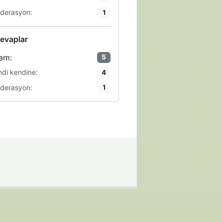
derasyon:
1
evaplar
am:
5
ndi kendine:
4
derasyon:
1