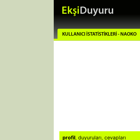
Ekşi
Duyuru
KULLANICI İSTATISTIKLERI - NAOKO
profil
,
duyuruları
,
cevapları