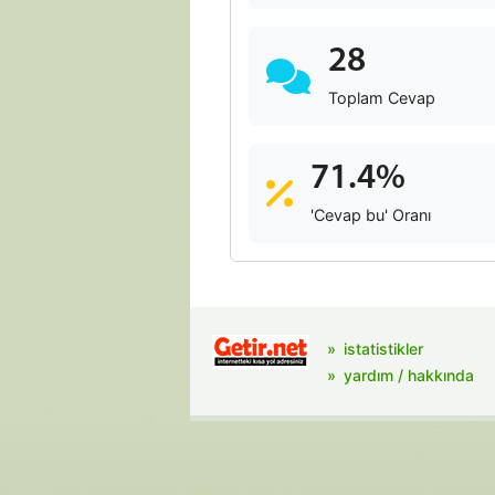
28
Toplam Cevap
71.4%
'Cevap bu' Oranı
istatistikler
yardım / hakkında