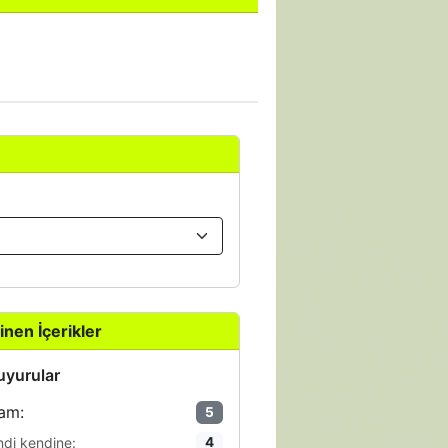
inen İçerikler
yurular
am:
5
ndi kendine:
4