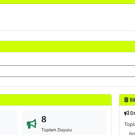
Sil
Du
8
Topl
Toplam Duyuru
Ke