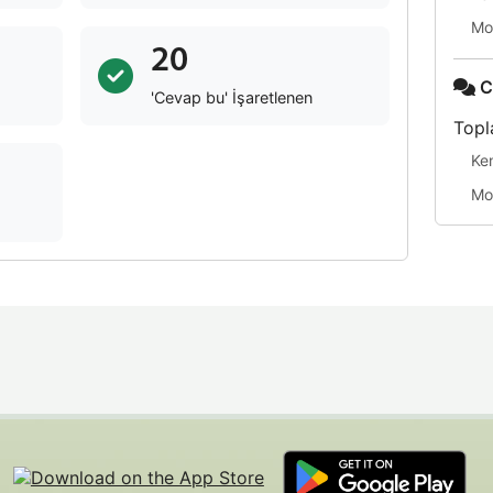
Mo
20
C
'Cevap bu' İşaretlenen
Topl
Ke
Mo