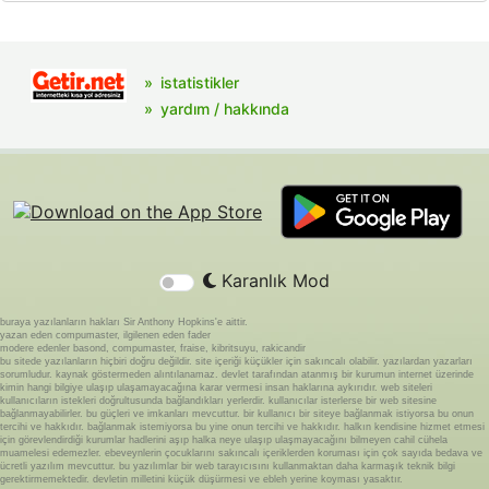
istatistikler
yardım / hakkında
Karanlık Mod
buraya yazılanların hakları Sir Anthony Hopkins'e aittir.
yazan eden compumaster, ilgilenen eden fader
modere edenler basond, compumaster, fraise, kibritsuyu, rakicandir
bu sitede yazılanların hiçbiri doğru değildir. site içeriği küçükler için sakıncalı olabilir. yazılardan yazarları
sorumludur. kaynak göstermeden alıntılanamaz. devlet tarafından atanmış bir kurumun internet üzerinde
kimin hangi bilgiye ulaşıp ulaşamayacağına karar vermesi insan haklarına aykırıdır. web siteleri
kullanıcıların istekleri doğrultusunda bağlandıkları yerlerdir. kullanıcılar isterlerse bir web sitesine
bağlanmayabilirler. bu güçleri ve imkanları mevcuttur. bir kullanıcı bir siteye bağlanmak istiyorsa bu onun
tercihi ve hakkıdır. bağlanmak istemiyorsa bu yine onun tercihi ve hakkıdır. halkın kendisine hizmet etmesi
için görevlendirdiği kurumlar hadlerini aşıp halka neye ulaşıp ulaşmayacağını bilmeyen cahil cühela
muamelesi edemezler. ebeveynlerin çocuklarını sakıncalı içeriklerden koruması için çok sayıda bedava ve
ücretli yazılım mevcuttur. bu yazılımlar bir web tarayıcısını kullanmaktan daha karmaşık teknik bilgi
gerektirmemektedir. devletin milletini küçük düşürmesi ve ebleh yerine koyması yasaktır.