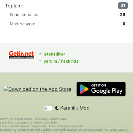
Toplam:
31
Kendi kendine:
26
Moderasyon:
5
istatistikler
yardım / hakkında
Karanlık Mod
buraya yazılanların hakları Sir Anthony Hopkins'e aittir.
yazan eden compumaster, ilgilenen eden fader
modere edenler basond, compumaster, fraise, kibritsuyu, rakicandir
bu sitede yazılanların hiçbiri doğru değildir. site içeriği küçükler için sakıncalı olabilir. yazılardan yazarları