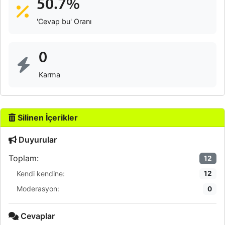
50.7%
'Cevap bu' Oranı
0
Karma
Silinen İçerikler
Duyurular
Toplam:
12
Kendi kendine:
12
Moderasyon:
0
Cevaplar