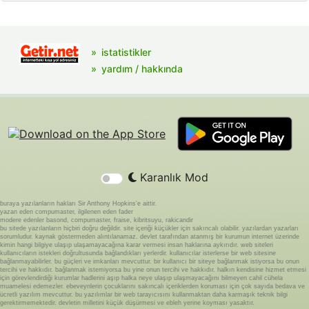
istatistikler
yardım / hakkında
Karanlık Mod
buraya yazılanların hakları Sir Anthony Hopkins'e aittir.
yazan eden compumaster, ilgilenen eden fader
modere edenler basond, compumaster, fraise, kibritsuyu, rakicandir
bu sitede yazılanların hiçbiri doğru değildir. site içeriği küçükler için sakıncalı olabilir. yazılardan yazarları
sorumludur. kaynak göstermeden alıntılanamaz. devlet tarafından atanmış bir kurumun internet üzerinde
kimin hangi bilgiye ulaşıp ulaşamayacağına karar vermesi insan haklarına aykırıdır. web siteleri
kullanıcıların istekleri doğrultusunda bağlandıkları yerlerdir. kullanıcılar isterlerse bir web sitesine
bağlanmayabilirler. bu güçleri ve imkanları mevcuttur. bir kullanıcı bir siteye bağlanmak istiyorsa bu onun
tercihi ve hakkıdır. bağlanmak istemiyorsa bu yine onun tercihi ve hakkıdır. halkın kendisine hizmet etmesi
için görevlendirdiği kurumlar hadlerini aşıp halka neye ulaşıp ulaşmayacağını bilmeyen cahil cühela
muamelesi edemezler. ebeveynlerin çocuklarını sakıncalı içeriklerden koruması için çok sayıda bedava ve
ücretli yazılım mevcuttur. bu yazılımlar bir web tarayıcısını kullanmaktan daha karmaşık teknik bilgi
gerektirmemektedir. devletin milletini küçük düşürmesi ve ebleh yerine koyması yasaktır.