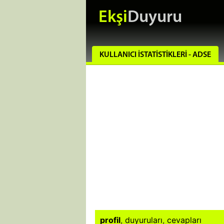
Ekşi
Duyuru
KULLANICI İSTATISTIKLERI - ADSE
profil
,
duyuruları
,
cevapları