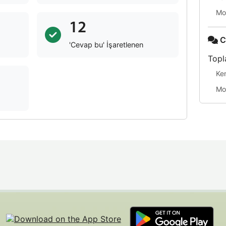
Mo
12
C
'Cevap bu' İşaretlenen
Topl
Ke
Mo