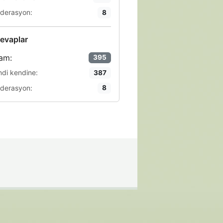
derasyon:
8
evaplar
am:
395
ndi kendine:
387
derasyon:
8