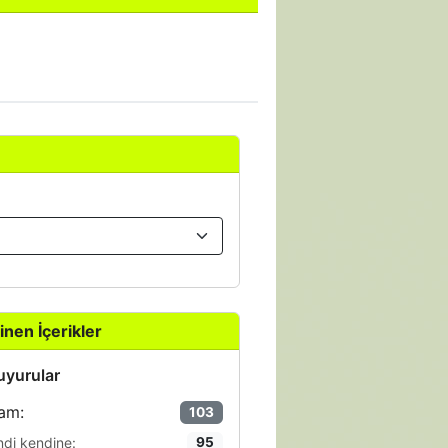
inen İçerikler
yurular
am:
103
ndi kendine:
95