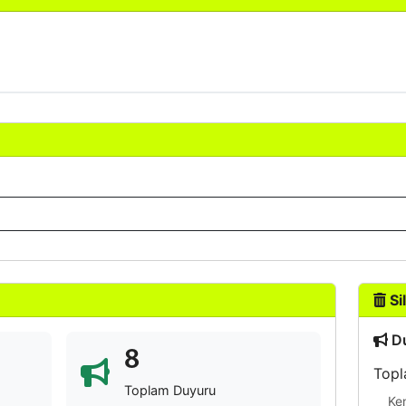
Sil
Du
8
Topl
Toplam Duyuru
Ke