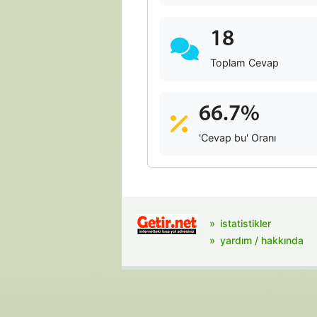
18
Toplam Cevap
66.7%
'Cevap bu' Oranı
istatistikler
yardım / hakkında