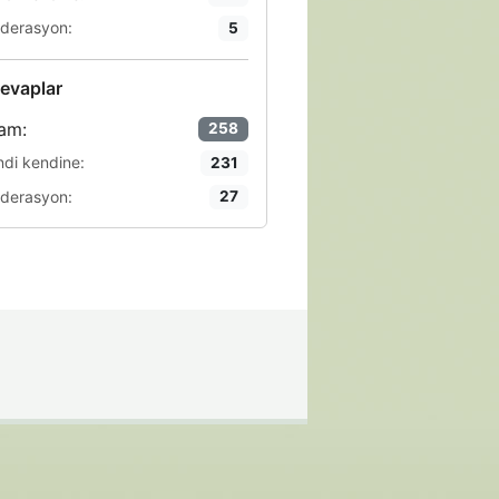
derasyon:
5
evaplar
am:
258
ndi kendine:
231
derasyon:
27