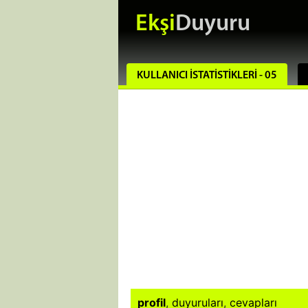
Ekşi
Duyuru
KULLANICI İSTATISTIKLERI - 05
profil
,
duyuruları
,
cevapları