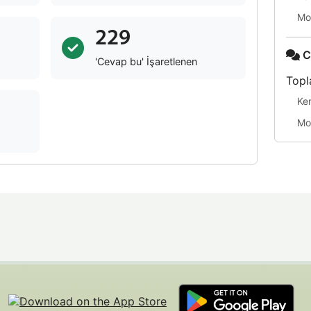
Mo
229
C
'Cevap bu' İşaretlenen
Topl
Ke
Mo