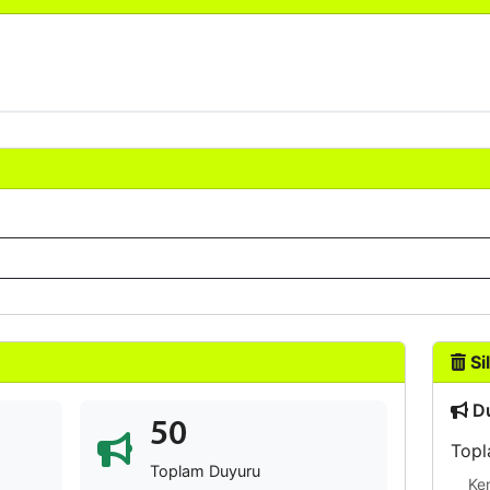
Sil
Du
50
Topl
Toplam Duyuru
Ke