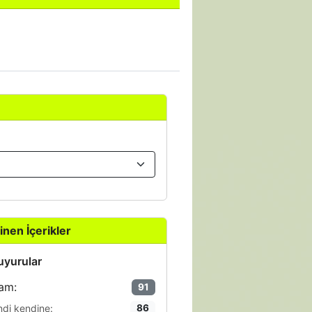
inen İçerikler
yurular
am:
91
ndi kendine:
86