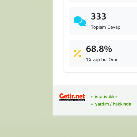
333
Toplam Cevap
68.8%
'Cevap bu' Oranı
istatistikler
yardım / hakkında