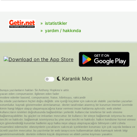
istatistikler
yardım / hakkında
Karanlık Mod
buraya yazılanların hakları Sir Anthony Hopkins'e aittir.
yazan eden compumaster, ilgilenen eden fader
modere edenler basond, compumaster, fraise, kibritsuyu, rakicandir
bu sitede yazılanların hiçbiri doğru değildir. site içeriği küçükler için sakıncalı olabilir. yazılardan yazarları
sorumludur. kaynak göstermeden alıntılanamaz. devlet tarafından atanmış bir kurumun internet üzerinde
kimin hangi bilgiye ulaşıp ulaşamayacağına karar vermesi insan haklarına aykırıdır. web siteleri
kullanıcıların istekleri doğrultusunda bağlandıkları yerlerdir. kullanıcılar isterlerse bir web sitesine
bağlanmayabilirler. bu güçleri ve imkanları mevcuttur. bir kullanıcı bir siteye bağlanmak istiyorsa bu onun
tercihi ve hakkıdır. bağlanmak istemiyorsa bu yine onun tercihi ve hakkıdır. halkın kendisine hizmet etmesi
için görevlendirdiği kurumlar hadlerini aşıp halka neye ulaşıp ulaşmayacağını bilmeyen cahil cühela
muamelesi edemezler. ebeveynlerin çocuklarını sakıncalı içeriklerden koruması için çok sayıda bedava ve
ücretli yazılım mevcuttur. bu yazılımlar bir web tarayıcısını kullanmaktan daha karmaşık teknik bilgi
gerektirmemektedir. devletin milletini küçük düşürmesi ve ebleh yerine koyması yasaktır.