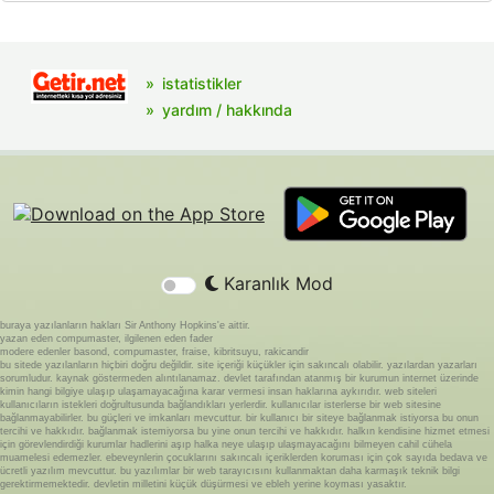
istatistikler
yardım / hakkında
Karanlık Mod
buraya yazılanların hakları Sir Anthony Hopkins'e aittir.
yazan eden compumaster, ilgilenen eden fader
modere edenler basond, compumaster, fraise, kibritsuyu, rakicandir
bu sitede yazılanların hiçbiri doğru değildir. site içeriği küçükler için sakıncalı olabilir. yazılardan yazarları
sorumludur. kaynak göstermeden alıntılanamaz. devlet tarafından atanmış bir kurumun internet üzerinde
kimin hangi bilgiye ulaşıp ulaşamayacağına karar vermesi insan haklarına aykırıdır. web siteleri
kullanıcıların istekleri doğrultusunda bağlandıkları yerlerdir. kullanıcılar isterlerse bir web sitesine
bağlanmayabilirler. bu güçleri ve imkanları mevcuttur. bir kullanıcı bir siteye bağlanmak istiyorsa bu onun
tercihi ve hakkıdır. bağlanmak istemiyorsa bu yine onun tercihi ve hakkıdır. halkın kendisine hizmet etmesi
için görevlendirdiği kurumlar hadlerini aşıp halka neye ulaşıp ulaşmayacağını bilmeyen cahil cühela
muamelesi edemezler. ebeveynlerin çocuklarını sakıncalı içeriklerden koruması için çok sayıda bedava ve
ücretli yazılım mevcuttur. bu yazılımlar bir web tarayıcısını kullanmaktan daha karmaşık teknik bilgi
gerektirmemektedir. devletin milletini küçük düşürmesi ve ebleh yerine koyması yasaktır.