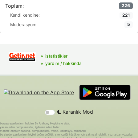
Toplam:
226
Kendi kendine:
221
Moderasyon:
5
istatistikler
yardım / hakkında
Karanlık Mod
buraya yazılanların hakları Sir Anthony Hopkins'e aittir.
yazan eden compumaster, ilgilenen eden fader
modere edenler basond, compumaster, fraise, kibritsuyu, rakicandir
bu sitede yazılanların hiçbiri doğru değildir. site içeriği küçükler için sakıncalı olabilir. yazılardan yazarları