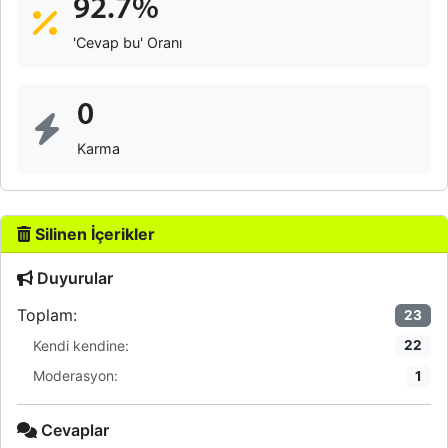
92.7%
'Cevap bu' Oranı
0
Karma
Silinen İçerikler
Duyurular
Toplam:
23
Kendi kendine:
22
Moderasyon:
1
Cevaplar