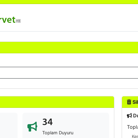
rvet
Sil
Du
34
Topl
Toplam Duyuru
Ke