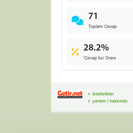
71
Toplam Cevap
28.2%
'Cevap bu' Oranı
istatistikler
yardım / hakkında