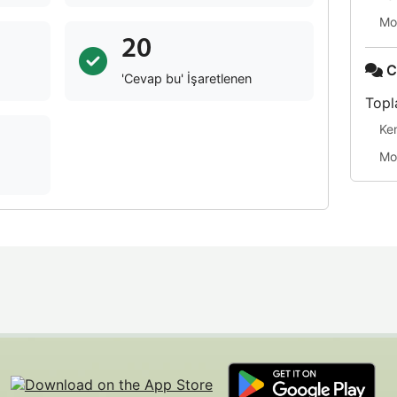
Mo
20
C
'Cevap bu' İşaretlenen
Topl
Ke
Mo