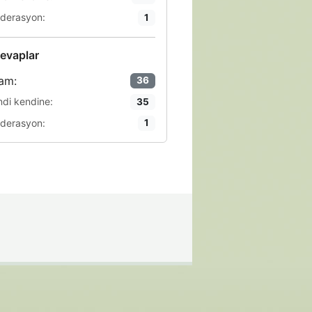
derasyon:
1
evaplar
am:
36
ndi kendine:
35
derasyon:
1