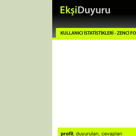
Ekşi
Duyuru
KULLANICI İSTATISTIKLERI - ZENCI F
profil
,
duyuruları
,
cevapları