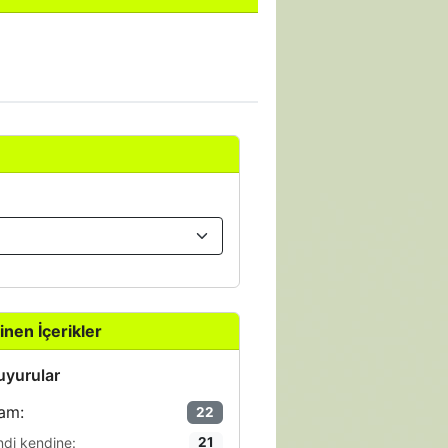
inen İçerikler
yurular
am:
22
ndi kendine:
21