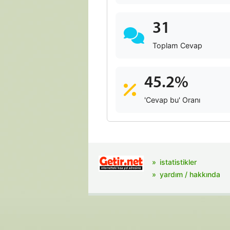
31
Toplam Cevap
45.2%
'Cevap bu' Oranı
istatistikler
yardım / hakkında