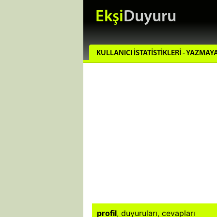
Ekşi
Duyuru
profil
,
duyuruları
,
cevapları