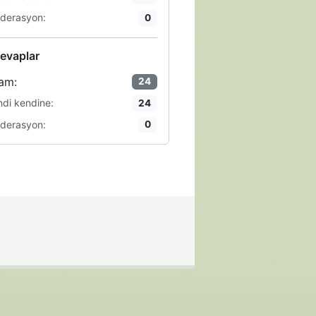
derasyon:
0
evaplar
am:
24
ndi kendine:
24
derasyon:
0