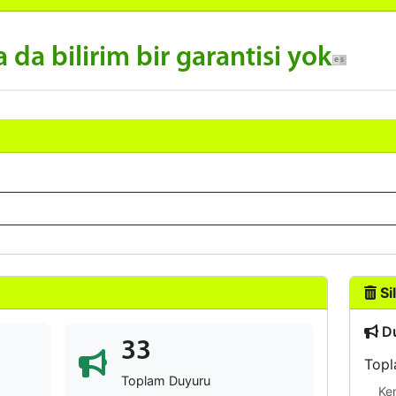
da bilirim bir garantisi yok
Sil
Du
33
Topl
Toplam Duyuru
Ke