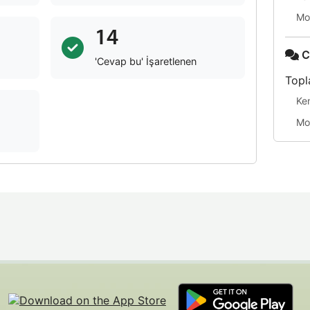
Mo
14
C
'Cevap bu' İşaretlenen
Topl
Ke
Mo