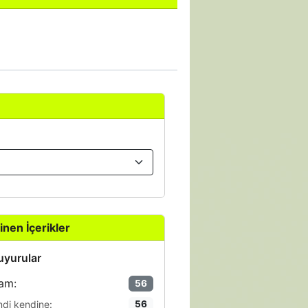
inen İçerikler
yurular
am:
56
ndi kendine:
56