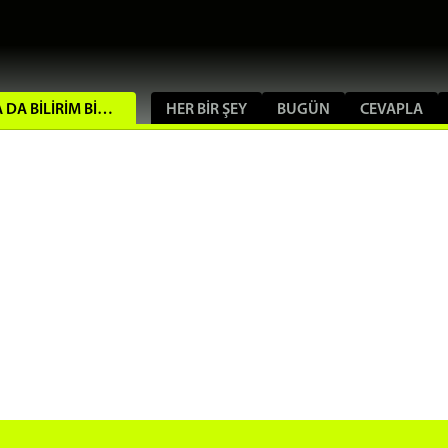
KULLANICI İSTATISTIKLERI - YAZMAYA DA BILIRIM BIR GARANTISI YOK
HER BIR ŞEY
BUGÜN
CEVAPLA